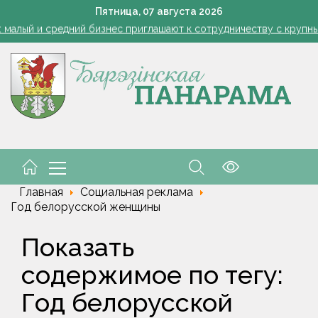
1 стакан в ведро — тля и плодожорка бегут: Августовская защ
Пятница,
07
августа
2026
: малый и средний бизнес приглашают к сотрудничеству с круп
Лукашенко: я борюсь не за колхозы или совхозы - я борюсь з
оты, маршруты, ассортимент. Лукашенко обозначил слабые мест
енко возмутился качеством товаров в магазинах на селе: "Просро
1 стакан в ведро — тля и плодожорка бегут: Августовская защ
: малый и средний бизнес приглашают к сотрудничеству с круп
Лукашенко: я борюсь не за колхозы или совхозы - я борюсь з
оты, маршруты, ассортимент. Лукашенко обозначил слабые мест
енко возмутился качеством товаров в магазинах на селе: "Просро
Главная
Социальная реклама
Год белорусской женщины
Показать
содержимое по тегу:
Год белорусской