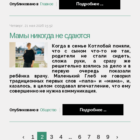
Подробнее ...
Опубликовано в
Главное
Четверг, 21 мая 2026 15:52
Мамы никогда не сдаются
Когда в семье Котлобай поняли,
что с сыном что-то не так,
родители не стали сидеть,
сложа руки, а сразу же
решительно взялись за дело и в
первую очередь показали
ребёнка врачу. Маленький Глеб не говорил
традиционных первых слов «папа» и «мама», и,
казалось, в целом создавал впечатление, что ему
совершенно не нужна коммуникация.
Подробнее ...
Опубликовано в
Общество
1
2
3
4
...
6
7
8
9