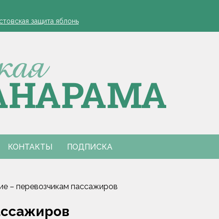
енщины
устовская защита яблонь
к сотрудничеству с крупными производителями
- я борюсь за деревню
ко обозначил слабые места в работе автолавок
енщины
устовская защита яблонь
к сотрудничеству с крупными производителями
- я борюсь за деревню
ко обозначил слабые места в работе автолавок
КОНТАКТЫ
ПОДПИСКА
ие – перевозчикам пассажиров
ассажиров