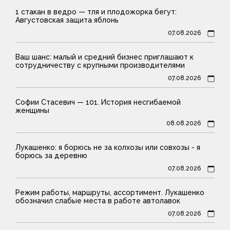
1 стакан в ведро — тля и плодожорка бегут:
Августовская защита яблонь
07.08.2026
Ваш шанс: малый и средний бизнес приглашают к
сотрудничеству с крупными производителями
07.08.2026
Софии Стасевич — 101. История несгибаемой
женщины
08.08.2026
Лукашенко: я борюсь не за колхозы или совхозы - я
борюсь за деревню
07.08.2026
Режим работы, маршруты, ассортимент. Лукашенко
обозначил слабые места в работе автолавок
07.08.2026