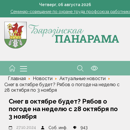
командировочные расходы на проезд, если у работника нет биле
Четверг,
06
августа
2026
Семинар-совещание по охране труда профсоюза работник
Косить или не косить: когда обрезка ботвы картофеля обяз
Ребенок провалился в канализационный колодец в Столинско
снил философию отношений с Алжиром и предложил ускорить р
командировочные расходы на проезд, если у работника нет биле
Семинар-совещание по охране труда профсоюза работник
Косить или не косить: когда обрезка ботвы картофеля обяз
Ребенок провалился в канализационный колодец в Столинско
снил философию отношений с Алжиром и предложил ускорить р
Главная
Новости
Актуальные новости
Снег в октябре будет? Рябов о погоде на неделю с
28 октября по 3 ноября
Снег в октябре будет? Рябов о
погоде на неделю с 28 октября по
3 ноября
27.10.2024
943
Соб. инф.