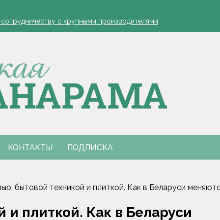
устовская защита яблонь
к сотрудничеству с крупными производителями
- я борюсь за деревню
ко обозначил слабые места в работе автолавок
инах на селе: "Просрочка и тухлятина!"
устовская защита яблонь
к сотрудничеству с крупными производителями
- я борюсь за деревню
ко обозначил слабые места в работе автолавок
инах на селе: "Просрочка и тухлятина!"
КОНТАКТЫ
ПОДПИСКА
ью, бытовой техникой и плиткой. Как в Беларуси меняю
 и плиткой. Как в Беларуси