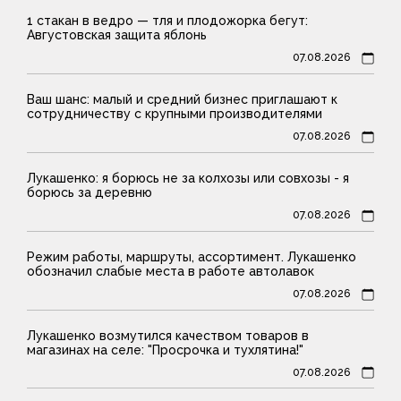
1 стакан в ведро — тля и плодожорка бегут:
Августовская защита яблонь
07.08.2026
Ваш шанс: малый и средний бизнес приглашают к
сотрудничеству с крупными производителями
07.08.2026
Лукашенко: я борюсь не за колхозы или совхозы - я
борюсь за деревню
07.08.2026
Режим работы, маршруты, ассортимент. Лукашенко
обозначил слабые места в работе автолавок
07.08.2026
Лукашенко возмутился качеством товаров в
магазинах на селе: "Просрочка и тухлятина!"
07.08.2026