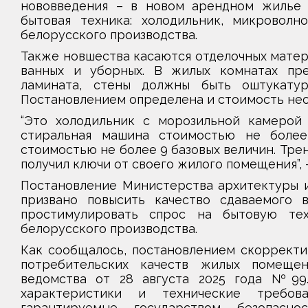
нововведения – в новом арендном жилье 
бытовая техника: холодильник, микроволн
белорусского производства.
Также новшества касаются отделочных матери
ванных и уборных. В жилых комнатах пре
ламината, стены должны быть оштукату
Постановлением определена и стоимость не
“Это холодильник с морозильной камерой 
стиральная машина стоимостью не более 
стоимостью не более 9 базовых величин. Тренд
получил ключи от своего жилого помещения”, 
Постановление Министерства архитектуры и
призвано повысить качество сдаваемого 
простимулировать спрос на бытовую тех
белорусского производства.
Как сообщалось, постановлением скорректи
потребительских качеств жилых помещен
ведомства от 28 августа 2025 года №99.
характеристики и технические требо
гарантируемые государством безопаснос