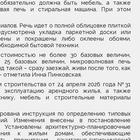
обязательно должна быть мебель, а также
овая печь и стиральная машина. При этом
алов. Речь идет о полной облицовке плиткой
дусмотрена укладка паркетной доски или
рены и покрашены либо оклеены обоями.
обходимой бытовой техники.
стоимостью не более 30 базовых величин,
25 базовых величин, микроволновая печь
 такой – сразу заезжай, живи после того, как
– отметила Инна Пинковская.
 строительства от 24 апреля 2026 года №31
в эксплуатацию арендного жилья, а также
нику, мебель и строительные материалы
рована инструкция по определению типовых
ий. Изменения внесены в постановление
 Установлены архитектурно-планировочные
вания к жилым домам, обеспечивающие
ть проживания, санитарно-гигиенический