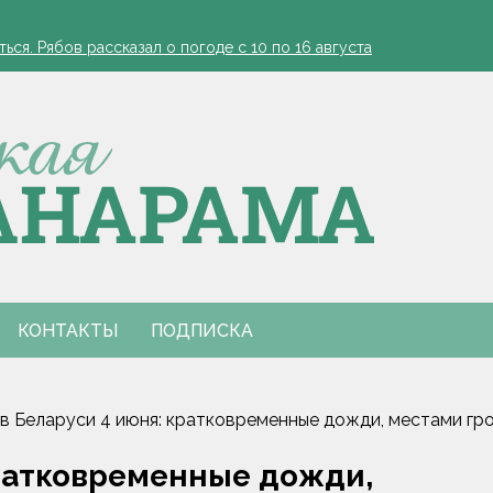
ядку в фабрику урожая
ся. Рябов рассказал о погоде с 10 по 16 августа
? Врач объяснила, почему усилилась краснота и появился отек
нальным праздником
одитель в реанимации
ядку в фабрику урожая
ся. Рябов рассказал о погоде с 10 по 16 августа
? Врач объяснила, почему усилилась краснота и появился отек
нальным праздником
одитель в реанимации
КОНТАКТЫ
ПОДПИСКА
в Беларуси 4 июня: кратковременные дожди, местами грозы
кратковременные дожди,