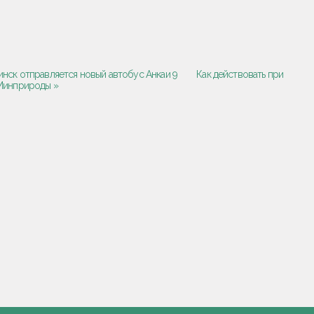
нск отправляется новый автобус Анкаи 9
Как действовать при
 Минприроды »