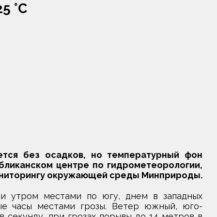
25 °С
ется без осадков, но температурный фон
бликанском центре по гидрометеорологии,
ониторингу окружающей среды Минприроды.
и утром местами по югу, днем в западных
е часы местами грозы. Ветер южный, юго-
в секунду, при грозах порывы до 14 метров в