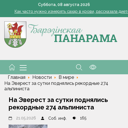
ода в Беларуси в выходные: местами кратковременные дожди, гро
Суббота,
08
августа
2026
Как часто нужно измерять сахар в крови, рассказала дие
 и рыцарский турнир. В Малорите проведут фестиваль "Са спадчы
В июле свидетельства о рождении получили 12 детей
Одна ночь - и грядки чистые: ловушка для слизней из яичных
ода в Беларуси в выходные: местами кратковременные дожди, гро
Как часто нужно измерять сахар в крови, рассказала дие
 и рыцарский турнир. В Малорите проведут фестиваль "Са спадчы
Главная
Новости
В мире
На Эверест за сутки поднялись рекордные 274
альпиниста
На Эверест за сутки поднялись
рекордные 274 альпиниста
21.05.2026
165
Соб. инф.