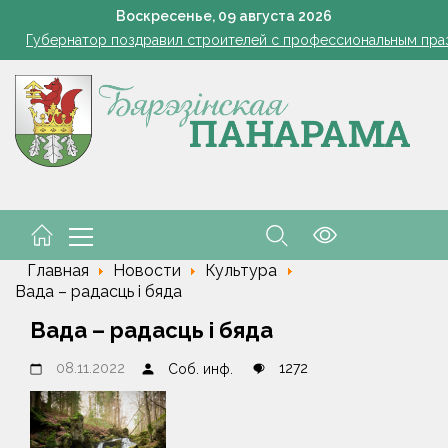
азером, а розацеа обострилась? Врач объяснила, почему усилила
Воскресенье,
09
августа
2026
Губернатор поздравил строителей с профессиональным пра
В Пинском районе бесправник сбил мопед, его водитель в ре
Огород без простоев: превращаем чесночную грядку в фабри
 жара ушла, но лето не спешит прощаться. Рябов рассказал о пог
азером, а розацеа обострилась? Врач объяснила, почему усилила
Губернатор поздравил строителей с профессиональным пра
В Пинском районе бесправник сбил мопед, его водитель в ре
Главная
Новости
Культура
Вада – радасць і бяда
Вада – радасць і бяда
08.11.2022
1272
Соб. инф.