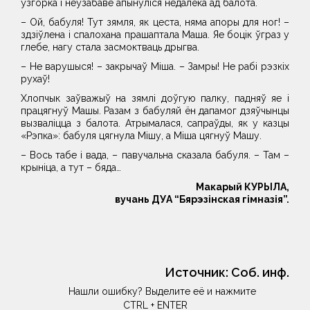
ўзгорка і неўзабаве апынуліся недалёка ад балота.
– Ой, бабуля! Тут зямля, як цеста, няма апоры для ног! –
здзіўлена і спалохана прашаптала Маша. Яе боцік ўграз у
глебе, нагу стала засмоктваць дрыгва.
– Не варушыся! – закрычаў Міша. – Замры! Не рабі рэзкіх
рухаў!
Хлопчык заўважыў на зямлi доўгую палку, падняў яе і
працягнуў Машы. Разам з бабуляй ён дапамог дзяўчынцы
вызваліцца з балота. Атрымалася, сапраўды, як у казцы
«Рэпка»: бабуля цягнула Мішу, а Міша цягнуў Машу.
– Вось табе і вада, – павучальна сказала бабуля. – Там –
крыніца, а тут – бяда…
Макарый КУРЫЛА,
вучань ДУА “Бярэзінская гімназія”.
Источник:
Соб. инф.
Нашли ошибку? Выделите её и нажмите
CTRL + ENTER