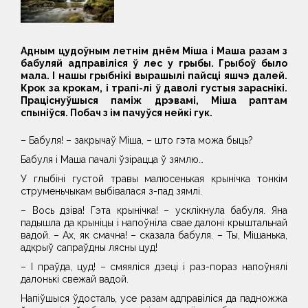
Адным цудоўным летнім днём Міша і Маша разам з
бабуляй адправіліся ў лес у грыбы. Грыбоў было
мала. І нашы грыбнікі вырашылі пайсці яшчэ далей.
Крок за крокам, і трапі-лі ў даволі густыя зараснікі.
Праціснуўшыся паміж дрэвамі, Міша раптам
спыніўся. Побач з ім пачуўся нейкі гук.
– Бабуля! – закрычаў Міша, – што гэта можа быць?
Бабуля і Маша пачалі ўзірацца ў зямлю…
У глыбіні густой травы малюсенькая крынічка тонкім
струменьчыкам выбівалася з-пад зямлі.
– Вось дзіва! Гэта крынічка! – усклікнула бабуля. Яна
падышла да крыніцы і напоўніла свае далоні крыштальнай
вадой. – Ах, як смачна! – сказала бабуля. – Ты, Мішанька,
адкрыў сапраўдны лясны цуд!
– І праўда, цуд! – смяяліся дзеці і раз-пораз напоўнялі
далонькі свежай вадой.
Напіўшыся ўдосталь, усе разам адправіліся да падножжа