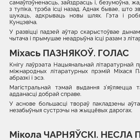
самаўпэўненасць, зайздрасць і, безумоўна, жа
з тупіка, трэба ісці назад. Аднак бывае, што 
шукаць, адкрываць новы шлях. Гэта і робя
Кунцэвіча.
У развіцці падзей аўтар скарыстоўвае дынам
чытача і прымушае неадрыўна ісці разам з літа
Міхась ПАЗНЯКОЎ. ГОЛАС
Кнігу лаўрэата Нацыянальнай літаратурнай прэ
міжнародных літаратурных прэмій Міхася Паз
абразкі і эсэ.
Магістральнай тэмай выдання з’яўляецца тэ
адданасці добрай справе.
У аснове большасці твораў пакладзены аўтаб
незабыўныя сустрэчы на жыццёвых дарогах.
Мікола ЧАРНЯЎСКІ. НЕСЛА