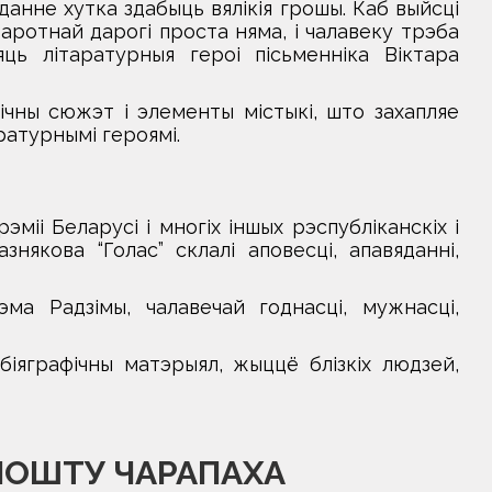
данне хутка здабыць вялікія грошы. Каб выйсці
зваротнай дарогі проста няма, і чалавеку трэба
ць літаратурныя героі пісьменніка Віктара
ічны сюжэт і элементы містыкі, што захапляе
ратурнымі героямі.
міі Беларусі і многіх іншых рэспубліканскіх і
някова “Голас” склалі аповесці, апавяданні,
ма Радзімы, чалавечай годнасці, мужнасці,
іяграфічны матэрыял, жыццё блізкіх людзей,
 ПОШТУ ЧАРАПАХА