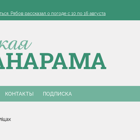
ядку в фабрику урожая
ся. Рябов рассказал о погоде с 10 по 16 августа
? Врач объяснила, почему усилилась краснота и появился отек
нальным праздником
одитель в реанимации
ядку в фабрику урожая
ся. Рябов рассказал о погоде с 10 по 16 августа
? Врач объяснила, почему усилилась краснота и появился отек
нальным праздником
одитель в реанимации
КОНТАКТЫ
ПОДПИСКА
ліцах