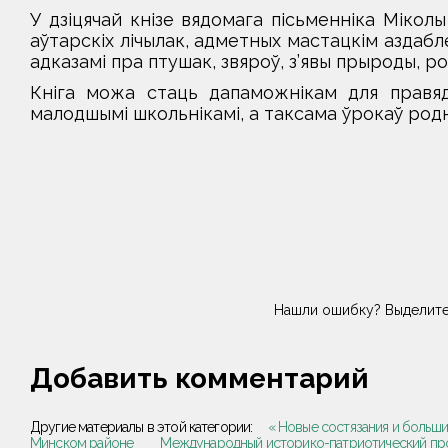
У дзіцячай кнізе вядомага пісьменніка Мікол
аўтарскіх лічылак, адметных мастацкім аздабл
адказамі пра птушак, звяроў, з’явы прыроды, ро
Кніга можа стаць дапаможнікам для правядз
малодшымі школьнікамі, а таксама ўрокаў родн
Нашли ошибку? Выделите
Добавить комментарий
Другие материалы в этой категории:
« Новые состязания и больш
Минском районе
Международный историко-патриотический про