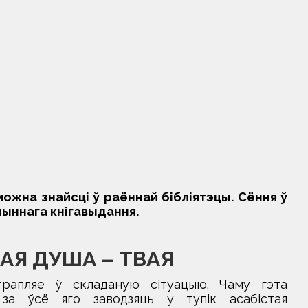
ожна знайсці ў раённай бібліятэцы. Сёння ў
чыннага кнігавыдання.
ЖАЯ ДУША – ТВАЯ
рапляе ў складаную сітуацыю. Чаму гэта
а ўсё яго заводзяць у тупік асабістая