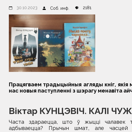
30.10.2023
2181
Соб. инф.
Працягваем традыцыйныя агляды кніг, якія м
нас новыя паступленні з шэрагу менавіта ай
Віктар КУНЦЭВІЧ. КАЛІ ЧУ
Часта здараецца, што ў жыцці чалавек т
адбываецца? Прычын шмат, але часцей з