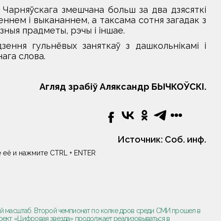
ы Чарняўскага змешчана больш за два дзясяткі
еннем і выкананнем, а таксама сотня загадак з
зныя прадметы, рэчы і іншае.
ення гульнёвых заняткаў з дашкольнікамі і
ага слова.
Агляд зрабіў Аляксандр БЫЧКОЎСКІ.
Источник:
Соб. инф.
 её и нажмите CTRL + ENTER
ий масштаб. Второй чемпионат по колке дров среди СМИ прошел в
ект «Цифровая звезда» продолжает реализовываться в