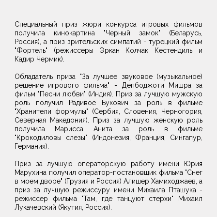
Специальный приз жюри конкурса игровых фильмов
получила кинокартина "Черный замок" (Беларусь,
Россия), а приз зрительских симпатий - турецкий фильм
"Фортель" (режиссеры Эркан Колчак Кестендиль и
Кадир Чермик).
Обладатель приза "За лучшее звуковое (музыкальное)
решение игрового фильма" - Депбоджоти Мишра за
фильм "Песни любви" (Индия). Приз за лучшую мужскую
роль получил Радивое Букович за роль в фильме
"Хранители формулы" (Сербия, Словения, Черногория,
Северная Македония). Приз за лучшую женскую роль
получила Марисса Анита за роль в фильме
"Крокодиловы слезы" (Индонезия, Франция, Сингапур,
Германия).
Приз за лучшую операторскую работу имени Юрия
Марухина получил оператор-постановщик фильма "Снег
в моем дворе" (Грузия и Россия) Алишер Хамиходжаев, а
приз за лучшую режиссуру имени Михаила Пташука -
режиссер фильма "Там, где танцуют стерхи" Михаил
Лукачевский (Якутия, Россия).