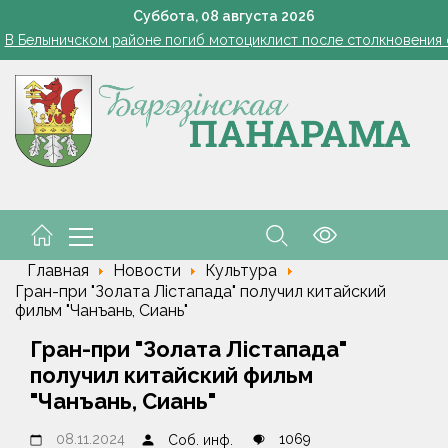
Белоруска Орел завоевала серебро чемпионата Европы по п
Суббота,
08
августа
2026
В Белыничском районе погиб мотоциклист после столкновения
В Жорновке проходит турслёт сотрудников ГКСЭ
Есть комбайнеры-тысячники в «Здравушка-Агро»
101 год — целая эпоха!
Белоруска Орел завоевала серебро чемпионата Европы по п
В Белыничском районе погиб мотоциклист после столкновения
Главная
Новости
Культура
Гран-при "Золата Лiстапада" получил китайский
фильм "Чанъань, Сиань"
Гран-при "Золата Лiстапада"
получил китайский фильм
"Чанъань, Сиань"
08.11.2024
1069
Соб. инф.