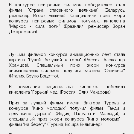
В конкурсе неигровых фильмов победителем стал
фильм "Страна спасенного великана" (Беларусь,
режиссер Игорь Бышнев). Специальный приз жюри
конкурса неигровых фильмов получила кинолента
"Маркос - сила воли" (Бразилия, режиссер Зоран
Джорджевич).
Лучшим фильмов конкурса анимационных лент стала
картина "Ручей, бегущий в горы" (Россия, Александр
Храмцов). Специальный приз жюри конкурса
анимационных фильмов получила картина "Сапиенс?"
(Италия, Бруно Боцетто).
В номинации национальных киношкол победила
кинолента "Горький мед" (Россия, Юлия Макарова).
Приз за лучший фильм имени Виктора Турова в
конкурсе "Кино молодых" получил фильм "Ганди и
дедушкино дерево" (Индия, Падмавати Маллади), а
специальный приз жюри конкурса "Кино молодых" -
фильм "На берегу" (Турция, Бюшра Бильгинер).