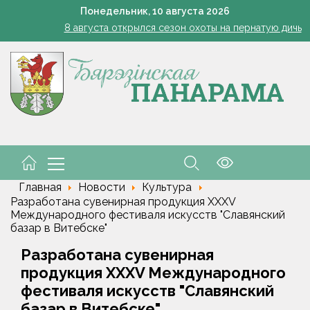
мины с грядки: какие августовские продукты максимально полезн
Понедельник,
10
августа
2026
8 августа открылся сезон охоты на пернатую дичь
т на огурцах: как не перепутать болезни и спасти урожай, когда
Усиленный контроль на акваториях
Как правильно выбрать школьный рюкзак, рассказал врач-о
мины с грядки: какие августовские продукты максимально полезн
8 августа открылся сезон охоты на пернатую дичь
Главная
Новости
Культура
Разработана сувенирная продукция XXXV
Международного фестиваля искусств "Славянский
базар в Витебске"
Разработана сувенирная
продукция XXXV Международного
фестиваля искусств "Славянский
базар в Витебске"