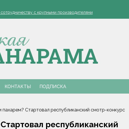
устовская защита яблонь
к сотрудничеству с крупными производителями
- я борюсь за деревню
ко обозначил слабые места в работе автолавок
инах на селе: "Просрочка и тухлятина!"
устовская защита яблонь
к сотрудничеству с крупными производителями
- я борюсь за деревню
ко обозначил слабые места в работе автолавок
инах на селе: "Просрочка и тухлятина!"
КОНТАКТЫ
ПОДПИСКА
м пахарем? Стартовал республиканский смотр-конкурс
 Стартовал республиканский