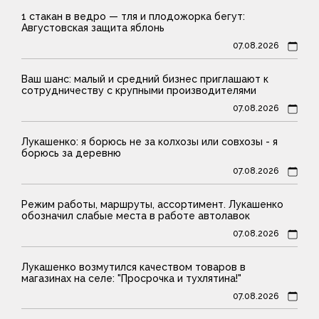
1 стакан в ведро — тля и плодожорка бегут:
Августовская защита яблонь
07.08.2026
Ваш шанс: малый и средний бизнес приглашают к
сотрудничеству с крупными производителями
07.08.2026
Лукашенко: я борюсь не за колхозы или совхозы - я
борюсь за деревню
07.08.2026
Режим работы, маршруты, ассортимент. Лукашенко
обозначил слабые места в работе автолавок
07.08.2026
Лукашенко возмутился качеством товаров в
магазинах на селе: "Просрочка и тухлятина!"
07.08.2026