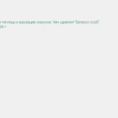
-теплицы и красавцев-скакунов. Чем удивляет "Белагро-2026"
ра »