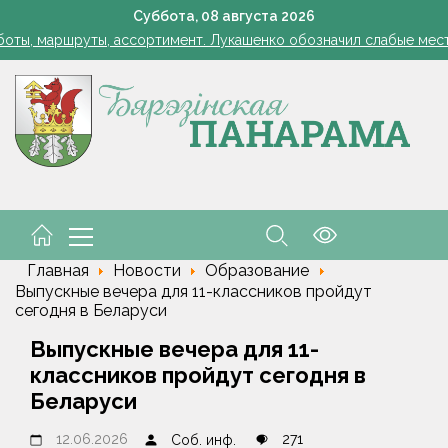
Лукашенко: я борюсь не за колхозы или совхозы - я борюсь з
Суббота,
08
августа
2026
оты, маршруты, ассортимент. Лукашенко обозначил слабые мест
енко возмутился качеством товаров в магазинах на селе: "Просро
1 стакан в ведро — тля и плодожорка бегут: Августовская защ
: малый и средний бизнес приглашают к сотрудничеству с круп
Лукашенко: я борюсь не за колхозы или совхозы - я борюсь з
оты, маршруты, ассортимент. Лукашенко обозначил слабые мест
енко возмутился качеством товаров в магазинах на селе: "Просро
Главная
Новости
Образование
Выпускные вечера для 11-классников пройдут
сегодня в Беларуси
Выпускные вечера для 11-
классников пройдут сегодня в
Беларуси
12.06.2026
271
Соб. инф.