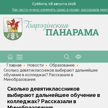
ода в Беларуси в выходные: местами кратковременные дожди, гро
Суббота,
08
августа
2026
Как часто нужно измерять сахар в крови, рассказала дие
 и рыцарский турнир. В Малорите проведут фестиваль "Са спадчы
В июле свидетельства о рождении получили 12 детей
Одна ночь - и грядки чистые: ловушка для слизней из яичных
ода в Беларуси в выходные: местами кратковременные дожди, гро
Как часто нужно измерять сахар в крови, рассказала дие
 и рыцарский турнир. В Малорите проведут фестиваль "Са спадчы
Главная
Новости
Образование
Сколько девятиклассников выбирают дальнейшее
обучение в колледжах? Рассказали в
Минобразования
Сколько девятиклассников
выбирают дальнейшее обучение в
колледжах? Рассказали в
Минобразования