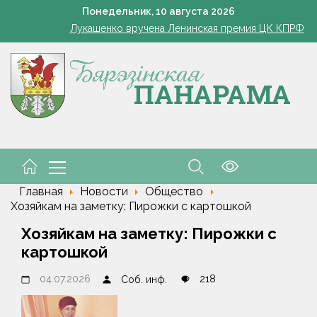
8 августа открылся сезон охоты на пернатую дичь
Понедельник,
10
августа
2026
Лукашенко вручена Ленинская премия ЦК КПРФ
Лукашенко встретился с лидером КПРФ Зюгановым
Как правильно выбрать школьный рюкзак, рассказал врач-о
мины с грядки: какие августовские продукты максимально полезн
8 августа открылся сезон охоты на пернатую дичь
Лукашенко вручена Ленинская премия ЦК КПРФ
Лукашенко встретился с лидером КПРФ Зюгановым
Главная
Новости
Общество
Хозяйкам на заметку: Пирожки с картошкой
Хозяйкам на заметку: Пирожки с
картошкой
04.07.2026
218
Соб. инф.