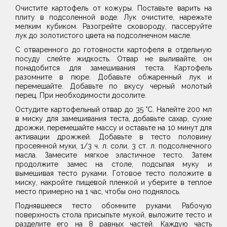
Очистите картофель от кожуры. Поставьте варить на
плиту в подсоленной воде. Лук очистите, нарежьте
мелким кубиком. Разогрейте сковороду, пассеруйте
лук до золотистого цвета на подсолнечном масле.
С отваренного до готовности картофеля в отдельную
посуду слейте жидкость. Отвар не выливайте, он
понадобится для замешивания теста. Картофель
разомните в пюре. Добавьте обжаренный лук и
перемешайте. Добавьте по вкусу черный молотый
перец. При необходимости досолите.
Остудите картофельный отвар до 35 °С. Налейте 200 мл
в миску для замешивания теста, добавьте сахар, сухие
дрожжи, перемешайте массу и оставьте на 10 минут для
активации дрожжей. Добавьте в тесто половину
просеянной муки, 1/3 ч. л. соли, 3 ст. л. подсолнечного
масла. Замесите мягкое эластичное тесто. Затем
продолжите замес на столе, подсыпая муку и
вымешивая тесто руками. Готовое тесто положите в
миску, накройте пищевой пленкой и уберите в теплое
место примерно на 1 час, чтобы оно поднялось.
Поднявшееся тесто обомните руками. Рабочую
поверхность стола присыпьте мукой, выложите тесто и
разделите его на 8 равных частей. Каждую часть