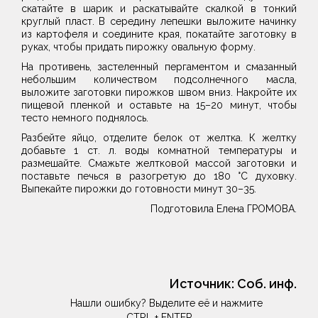
скатайте в шарик и раскатывайте скалкой в тонкий
круглый пласт. В середину лепешки выложите начинку
из картофеля и соедините края, покатайте заготовку в
руках, чтобы придать пирожку овальную форму.
На противень, застеленный пергаментом и смазанный
небольшим количеством подсолнечного масла,
выложите заготовки пирожков швом вниз. Накройте их
пищевой пленкой и оставьте на 15–20 минут, чтобы
тесто немного поднялось.
Разбейте яйцо, отделите белок от желтка. К желтку
добавьте 1 ст. л. воды комнатной температуры и
размешайте. Смажьте желтковой массой заготовки и
поставьте печься в разогретую до 180 °С духовку.
Выпекайте пирожки до готовности минут 30–35.
Подготовила Елена ГРОМОВА.
Источник:
Соб. инф.
Нашли ошибку? Выделите её и нажмите
CTRL + ENTER