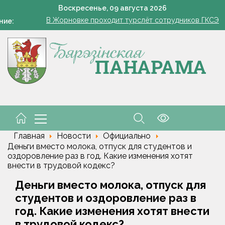
Всего 1 грамм на ведро — и пустоцветов как не бывал
Воскресенье,
09
августа
2026
В Жорновке проходит турслёт сотрудников ГКСЭ
ние:
Есть комбайнеры-тысячники в «Здравушка-Агро»
Урожай до ноября: пять культур, которые стоит посеять в а
«Модный двор». Чудо, которое всегда рядом
Всего 1 грамм на ведро — и пустоцветов как не бывал
В Жорновке проходит турслёт сотрудников ГКСЭ
Есть комбайнеры-тысячники в «Здравушка-Агро»
Главная
Новости
Официально
Деньги вместо молока, отпуск для студентов и
оздоровление раз в год. Какие изменения хотят
внести в трудовой кодекс?
Деньги вместо молока, отпуск для
студентов и оздоровление раз в
год. Какие изменения хотят внести
в трудовой кодекс?