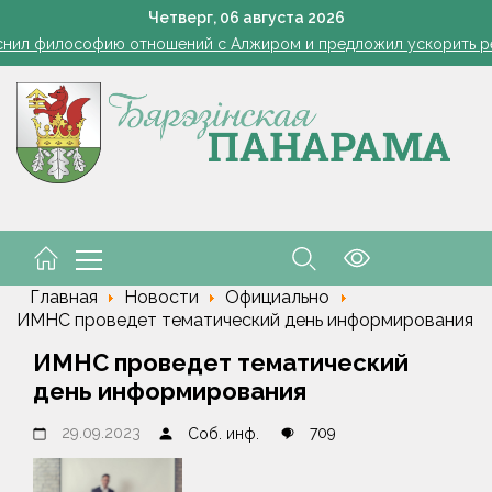
Ребенок провалился в канализационный колодец в Столинско
Четверг,
06
августа
2026
снил философию отношений с Алжиром и предложил ускорить р
а рабочем месте. Обязательные правила для работодателей нап
Семинар-совещание по охране труда профсоюза работник
Косить или не косить: когда обрезка ботвы картофеля обяз
Ребенок провалился в канализационный колодец в Столинско
снил философию отношений с Алжиром и предложил ускорить р
а рабочем месте. Обязательные правила для работодателей нап
Главная
Новости
Официально
ИМНС проведет тематический день информирования
ИМНС проведет тематический
день информирования
29.09.2023
709
Соб. инф.