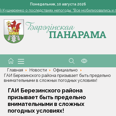
Лукашенко встретился с лидером КПРФ Зюгановым
Понедельник,
10
августа
2026
й Кушнаренко о последствиях непогоды: "Все мобилизовались и п
З «Харвестэра» – за штурвал камбайна
8 августа открылся сезон охоты на пернатую дичь
Лукашенко вручена Ленинская премия ЦК КПРФ
Лукашенко встретился с лидером КПРФ Зюгановым
й Кушнаренко о последствиях непогоды: "Все мобилизовались и п
З «Харвестэра» – за штурвал камбайна
Главная
Новости
Официально
ГАИ Березинского района призывает быть предельно
внимательными в сложных погодных условиях!
ГАИ Березинского района
призывает быть предельно
внимательными в сложных
погодных условиях!