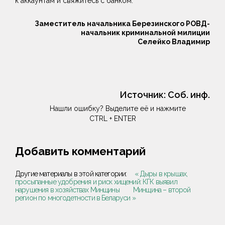
к аккаунтам и свяжитесь с банком.
Заместитель начальника Березинского РОВД-
начальник криминальной милиции
Селейко Владимир
Источник:
Соб. инф.
Нашли ошибку? Выделите её и нажмите
CTRL + ENTER
Добавить комментарий
Другие материалы в этой категории:
« Дыры в крышах,
просыпанные удобрения и риск хищений: КГК выявил
нарушения в хозяйствах Минщины
Минщина – второй
регион по многодетности в Беларуси »