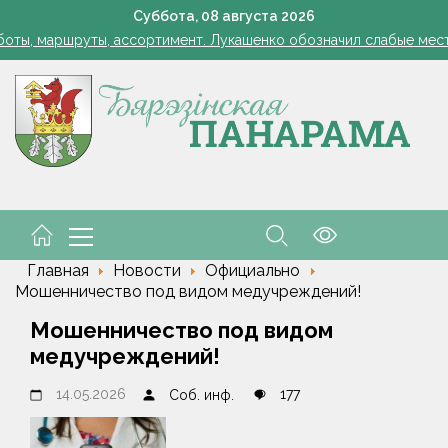
Лукашенко: я борюсь не за колхозы или совхозы - я борюсь з
Суббота,
08
августа
2026
оты, маршруты, ассортимент. Лукашенко обозначил слабые мест
енко возмутился качеством товаров в магазинах на селе: "Просро
1 стакан в ведро — тля и плодожорка бегут: Августовская защ
: малый и средний бизнес приглашают к сотрудничеству с круп
Лукашенко: я борюсь не за колхозы или совхозы - я борюсь з
оты, маршруты, ассортимент. Лукашенко обозначил слабые мест
енко возмутился качеством товаров в магазинах на селе: "Просро
Главная
Новости
Официально
Мошенничество под видом медучреждений!
Мошенничество под видом
медучреждений!
14.05.2026
177
Соб. инф.