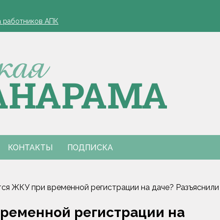
зд, если у работника нет билетов, разъяснили в Минтруда
а работников АПК
офеля обязательна
 в Столинском районе
лжиром и предложил ускорить реализацию договоренностей
зд, если у работника нет билетов, разъяснили в Минтруда
а работников АПК
офеля обязательна
 в Столинском районе
лжиром и предложил ускорить реализацию договоренностей
КОНТАКТЫ
ПОДПИСКА
ся ЖКУ при временной регистрации на даче? Разъяснил
временной регистрации на