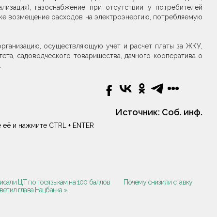
лизация), газоснабжение при отсутствии у потребителей
акже возмещение расходов на электроэнергию, потребляемую
рганизацию, осуществляющую учет и расчет платы за ЖКУ,
ета, садоводческого товарищества, дачного кооператива о
.
Источник:
Соб. инф.
 её и нажмите CTRL + ENTER
исали ЦТ по госязыкам на 100 баллов
Почему снизили ставку
ветил глава Нацбанка »