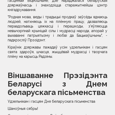
гасціннай Віцебшчыне, дзе нараджалася беларуская
дзяржаўнасць і знаходзіцца старажытнейшы цэнтр
кнігадрукавання.
"Родная мова, веды і традыцыі продкаў заўсёды яднаюць
людзей, натхняюць іх на плённую працу, дазваляюць
пераадольваць цяжкасці і перашкоды, з'яўляюцца
невычэрпнай крыніцай сілы і мудрасці народа, апорай у
выхаванні патрыятызму і любві да Бацькаўшчыны", -
падкрэсліў Прэзідэнт.
Кіраўнік дзяржавы пажадаў усім удзельнікам і гасцям
свята здароўя, шчасця, жыццёвай мудрасці і творчага
плёну на карысць Радзімы.
Віншаванне Прэзідэнта
Беларусі з Днем
беларускага пісьменства
Удзельнікам і гасцям Дня беларускага пісьменства
Шаноўныя сябры!