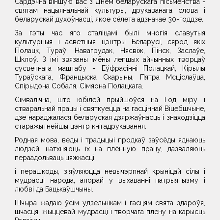
Сардэчна віншую вас з Днём беларускага пісьменства -
святам нацыянальнай культуры, друкаванага слова і
беларускай духоўнасці, якое сёлета адзначае 30-годдзе.
За гэты час яго сталіцамі былі многія славутыя
культурныя і асветныя цэнтры Беларусі, сярод якіх
Полацк, Тураў, Навагрудак, Нясвіж, Пінск, Заслаўе,
Шклоў. З імі звязаны імёны лепшых айчынных творцаў
сусветнага маштабу - Еўфрасінні Полацкай, Кірылы
Тураўскага, Францыска Скарыны, Пятра Мсціслаўца,
Спірыдона Собаля, Сімяона Полацкага.
Сімвалічна, што юбілей прыйшоўся на Год міру і
стваральнай працы і святкуецца на гасціннай Віцебшчыне,
дзе нараджалася беларуская дзяржаўнасць і знаходзіцца
старажытнейшы цэнтр кнігадрукавання.
Родная мова, веды і традыцыі продкаў заўсёды яднаюць
людзей, натхняюць іх на плённую працу, дазваляюць
пераадольваць цяжкасці
і перашкоды, з'яўляюцца невычэрпнай крыніцай сілы і
мудрасці народа, апорай у выхаванні патрыятызму і
любві да Бацькаўшчыны.
Шчыра жадаю ўсім удзельнікам і гасцям свята здароўя,
шчасця, жыццёвай мудрасці і творчага плёну на карысць