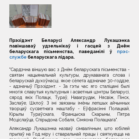
Прэзідэнт Беларусі Аляксандр Лукашэнка
павіншаваў удзельнікаў і гасцей з Днём
беларускага пісьменства, паведамілі ў
прэс-
службе
беларускага лідара.
"Сардэчна віншую вас з Днём беларускага пісьменства -
святам нацыянальнай культуры, друкаванага слова і
беларускай духоўнасці, якое сёлета адзначае 30-годдзе,
- адзначыў Прэзідэнт. - За гэты час яго сталіцамі былі
многія славутыя культурныя і асветныя цэнтры Беларусі,
сярод якіх Полацк, Тураў, Навагрудак, Нясвіж, Пінск,
Заслаўе, Шклоў. З імі звязаны імёны лепшых айчынных
творцаў сусветнага маштабу - Еўфрасінні Полацкай,
Кірылы Тураўскага, Францыска Скарыны, Пятра
Мсціслаўца, Спірыдона Собаля, Сімяона Полацкага".
Аляксандр Лукашэнка назваў сімвалічным, што юбілей
прыпаў на Год міру і стваральнай працы і святкуецца на