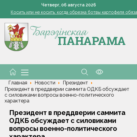
Семинар-совещание по охране труда профсоюза работник
Четверг,
06
августа
2026
Косить или не косить: когда обрезка ботвы картофеля обяз
Ребенок провалился в канализационный колодец в Столинско
снил философию отношений с Алжиром и предложил ускорить р
а рабочем месте. Обязательные правила для работодателей нап
Семинар-совещание по охране труда профсоюза работник
Косить или не косить: когда обрезка ботвы картофеля обяз
Ребенок провалился в канализационный колодец в Столинско
снил философию отношений с Алжиром и предложил ускорить р
а рабочем месте. Обязательные правила для работодателей нап
Главная
Новости
Президент
Президент в преддверии саммита ОДКБ обсуждает
с силовиками вопросы военно-политического
характера
Президент в преддверии саммита
ОДКБ обсуждает с силовиками
вопросы военно-политического
характера