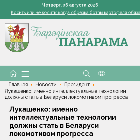
Семинар-совещание по охране труда профсоюза работник
Четверг,
06
августа
2026
Косить или не косить: когда обрезка ботвы картофеля обяз
Ребенок провалился в канализационный колодец в Столинско
снил философию отношений с Алжиром и предложил ускорить р
а рабочем месте. Обязательные правила для работодателей нап
Семинар-совещание по охране труда профсоюза работник
Косить или не косить: когда обрезка ботвы картофеля обяз
Ребенок провалился в канализационный колодец в Столинско
снил философию отношений с Алжиром и предложил ускорить р
а рабочем месте. Обязательные правила для работодателей нап
Главная
Новости
Президент
Лукашенко: именно интеллектуальные технологии
должны стать в Беларуси локомотивом прогресса
Лукашенко: именно
интеллектуальные технологии
должны стать в Беларуси
локомотивом прогресса