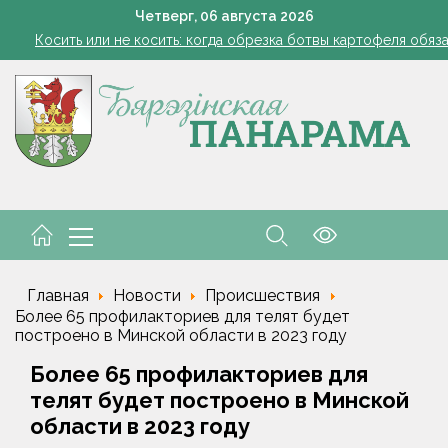
Семинар-совещание по охране труда профсоюза работник
Четверг,
06
августа
2026
Косить или не косить: когда обрезка ботвы картофеля обяз
Ребенок провалился в канализационный колодец в Столинско
Включаем фары и продолжаем жать
командировочные расходы на проезд, если у работника нет биле
Семинар-совещание по охране труда профсоюза работник
Косить или не косить: когда обрезка ботвы картофеля обяз
Ребенок провалился в канализационный колодец в Столинско
Главная
Новости
Происшествия
Более 65 профилакториев для телят будет
построено в Минской области в 2023 году
Более 65 профилакториев для
телят будет построено в Минской
области в 2023 году