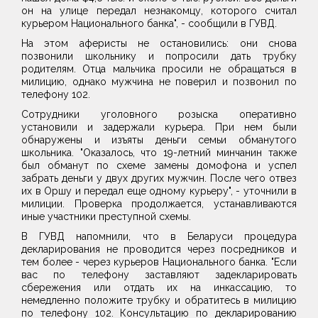
он на улице передал незнакомцу, которого считал
курьером Национального банка", - сообщили в ГУВД.
На этом аферисты не остановились: они снова
позвонили школьнику и попросили дать трубку
родителям. Отца мальчика просили не обращаться в
милицию, однако мужчина не поверил и позвонил по
телефону 102.
Сотрудники уголовного розыска оперативно
установили и задержали курьера. При нем были
обнаружены и изъяты деньги семьи обманутого
школьника. "Оказалось, что 19-летний минчанин также
был обманут по схеме замены домофона и успел
забрать деньги у двух других мужчин. После чего отвез
их в Оршу и передал еще одному курьеру", - уточнили в
милиции. Проверка продолжается, устанавливаются
иные участники преступной схемы.
В ГУВД напомнили, что в Беларуси процедура
декларирования не проводится через посредников и
тем более - через курьеров Национального банка. "Если
вас по телефону заставляют задекларировать
сбережения или отдать их на инкассацию, то
немедленно положите трубку и обратитесь в милицию
по телефону 102. Консультацию по декларированию