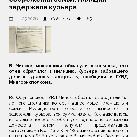
задержала курьера
11.05.2026
165
Соб. инф.
В Минске мошенники обманули школьника, его
отец обратился в милицию. Курьера, забравшего
деньги, удалось задержать, сообщили в ГУВД
Мингорисполкома.
Во Фрунзенское РУВД Минска обратились родители 14-
летнего школьника, который вынес мошенникам деньги
семьи. Милиционеры оперативно вычислили и
задержали курьера, вся сумма изъята. Как выяснилось,
изначально подростка обманули под предлогом замены
домофона, затем запугали, представившись
сотрудниками БелГИЭ и КГБ. "Восьмиклассник поверил и
нашел дома $4,6 тыс. и около 6 тыс. рублей. Все деньги