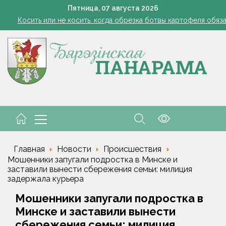
Семинар-совещание по охране труда профсоюза работник
Пятница,
07
августа
2026
Косить или не косить: когда обрезка ботвы картофеля обяз
Ребенок провалился в канализационный колодец в Столинско
Включаем фары и продолжаем жать
командировочные расходы на проезд, если у работника нет биле
Семинар-совещание по охране труда профсоюза работник
Косить или не косить: когда обрезка ботвы картофеля обяз
Ребенок провалился в канализационный колодец в Столинско
Главная
Новости
Происшествия
Мошенники запугали подростка в Минске и
заставили вынести сбережения семьи: милиция
задержала курьера
Мошенники запугали подростка в
Минске и заставили вынести
сбережения семьи: милиция