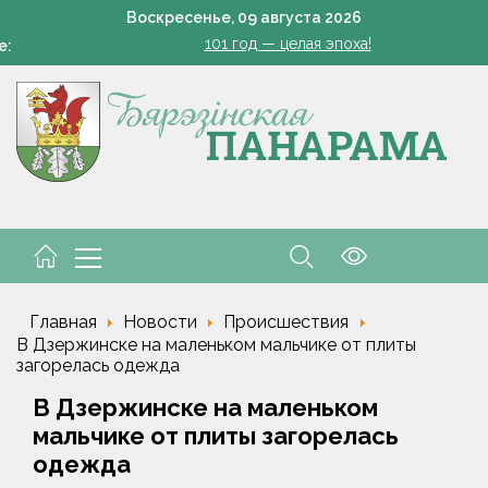
Есть комбайнеры-тысячники в «Здравушка-Агро»
Воскресенье,
09
августа
2026
101 год — целая эпоха!
е:
Белоруска Орел завоевала серебро чемпионата Европы по п
Всего 1 грамм на ведро — и пустоцветов как не бывал
В Жорновке проходит турслёт сотрудников ГКСЭ
Есть комбайнеры-тысячники в «Здравушка-Агро»
101 год — целая эпоха!
Белоруска Орел завоевала серебро чемпионата Европы по п
Главная
Новости
Происшествия
В Дзержинске на маленьком мальчике от плиты
загорелась одежда
В Дзержинске на маленьком
мальчике от плиты загорелась
одежда