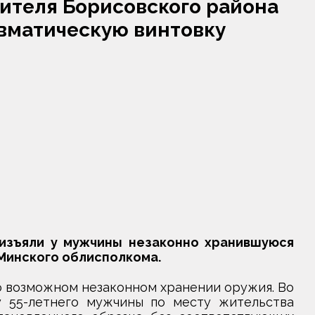
ителя Борисовского района
вматическую винтовку
изъяли у мужчины незаконно хранившуюся
Минского облисполкома.
 возможном незаконном хранении оружия. Во
у 55-летнего мужчины по месту жительства