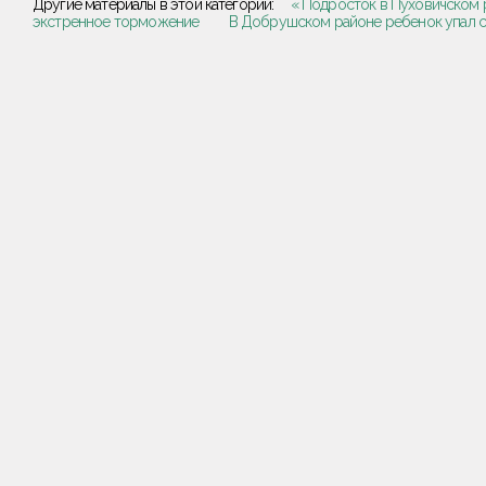
Другие материалы в этой категории:
« Подросток в Пуховичском 
экстренное торможение
В Добрушском районе ребенок упал с 