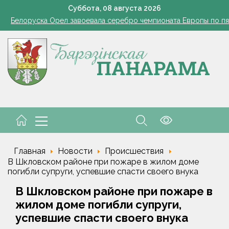
101 год — целая эпоха!
Суббота,
08
августа
2026
Белоруска Орел завоевала серебро чемпионата Европы по п
В Белыничском районе погиб мотоциклист после столкновения
В Жорновке проходит турслёт сотрудников ГКСЭ
Есть комбайнеры-тысячники в «Здравушка-Агро»
101 год — целая эпоха!
Белоруска Орел завоевала серебро чемпионата Европы по п
В Белыничском районе погиб мотоциклист после столкновения
Главная
Новости
Происшествия
В Шкловском районе при пожаре в жилом доме
погибли супруги, успевшие спасти своего внука
В Шкловском районе при пожаре в
жилом доме погибли супруги,
успевшие спасти своего внука