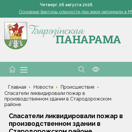
е, "мертвые души". Крупная афера по закупке фруктов и ягод ра
Четверг,
06
августа
2026
Основные факторы опасности при жаре напомнили в 
й календарь дачника на август 2026 года: благоприятные дни для
Березинские тысячники. Новые имена
льник отправился на Северный полюс в составе международной 
е, "мертвые души". Крупная афера по закупке фруктов и ягод ра
Основные факторы опасности при жаре напомнили в 
й календарь дачника на август 2026 года: благоприятные дни для
Главная
Новости
Происшествия
Спасатели ликвидировали пожар в
производственном здании в Стародорожском
районе
Спасатели ликвидировали пожар в
производственном здании в
Стародорожском районе