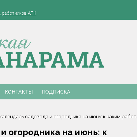
зд, если у работника нет билетов, разъяснили в Минтруда
а работников АПК
офеля обязательна
 в Столинском районе
лжиром и предложил ускорить реализацию договоренностей
зд, если у работника нет билетов, разъяснили в Минтруда
а работников АПК
офеля обязательна
 в Столинском районе
лжиром и предложил ускорить реализацию договоренностей
КОНТАКТЫ
ПОДПИСКА
календарь садовода и огородника на июнь: к каким работ
и огородника на июнь: к