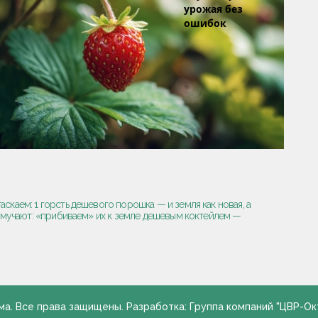
урожая без
ошибок
аскаем: 1 горсть дешевого порошка — и земля как новая, а
мучают: «прибиваем» их к земле дешевым коктейлем —
ма. Все права защищены. Разработка: Группа компаний "ЦВР-Ок