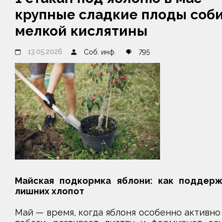
крупные сладкие плоды соб
мелкой кислятины
13.05.2026
795
Соб. инф.
Майская подкормка яблони: как поддер
лишних хлопот
Май — время, когда яблоня особенно активно