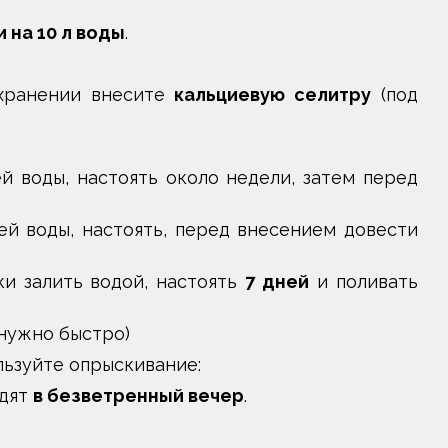
и на 10 л воды
.
хранении внесите
кальциевую селитру
(под
ей воды, настоять около недели, затем перед
тей воды, настоять, перед внесением довести
и залить водой, настоять
7 дней
и поливать
 нужно быстро)
льзуйте опрыскивание:
одят
в безветренный вечер
.