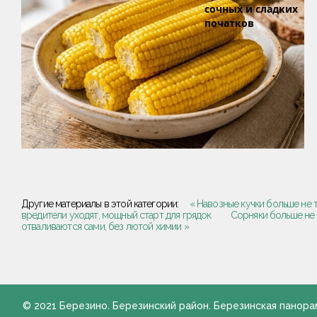
сочных и сладких
початков
Другие материалы в этой категории:
« Навозные кучки больше не т
вредители уходят, мощный старт для грядок
Сорняки больше не 
отваливаются сами, без лютой химии »
© 2021 Березино. Березинский район. Березинская панора