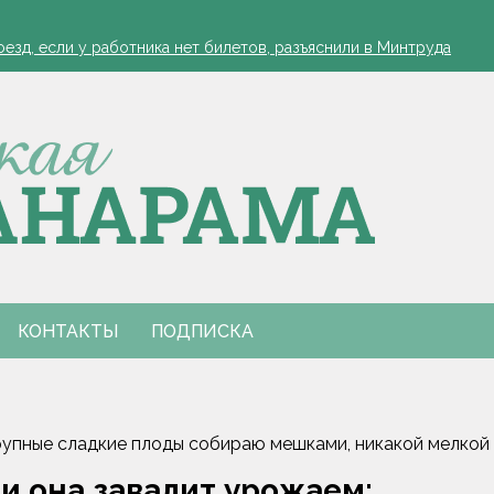
зд, если у работника нет билетов, разъяснили в Минтруда
а работников АПК
офеля обязательна
 в Столинском районе
зд, если у работника нет билетов, разъяснили в Минтруда
а работников АПК
офеля обязательна
 в Столинском районе
КОНТАКТЫ
ПОДПИСКА
крупные сладкие плоды собираю мешками, никакой мелкой
 и она завалит урожаем: