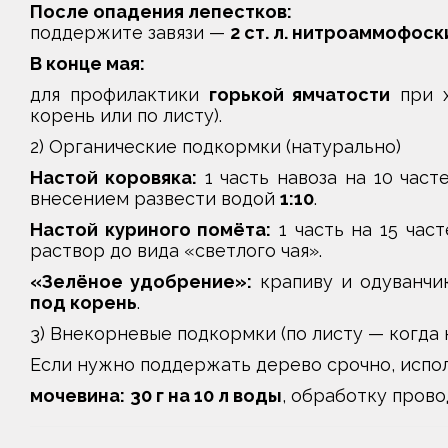
После опадения лепестков:
поддержите завязи —
2 ст. л. нитроаммофоск
В конце мая:
для профилактики
горькой ямчатости
при 
корень или по листу).
2) Органические подкормки (натурально)
Настой коровяка:
1 часть навоза на 10 част
внесением развести водой
1:10
.
Настой куриного помёта:
1 часть на 15 час
раствор до вида «светлого чая».
«Зелёное удобрение»:
крапиву и одуванчик
под корень
.
3) Внекорневые подкормки (по листу — когда
Если нужно поддержать дерево срочно, испо
мочевина:
30 г на 10 л воды
, обработку пров