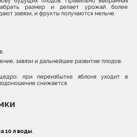
нову будущих плодов. Правильно выбранная
набрать размер и делает урожай более
дают завязи, и фрукты получаются мельче.
в.
ние, завязи и дальнейшее развитие плодов.
едро: при переизбытке яблоня уходит в
плодоношение снижается.
мки
на 10 л воды
.