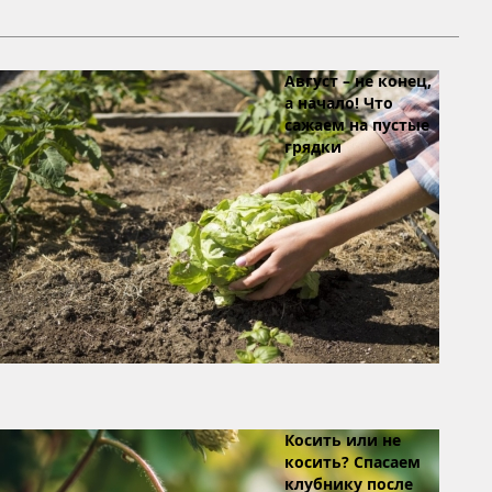
Август – не конец,
а начало! Что
сажаем на пустые
грядки
Косить или не
косить? Спасаем
клубнику после