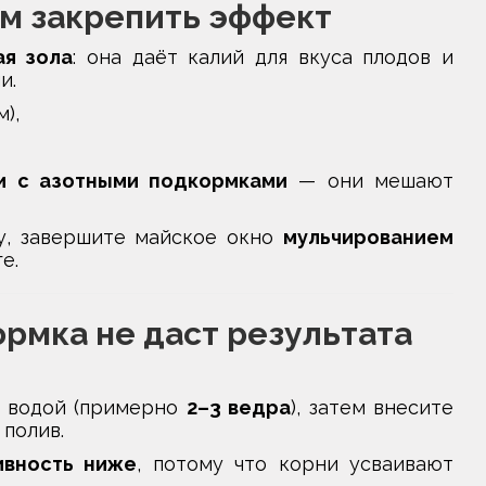
чем закрепить эффект
ая зола
: она даёт калий для вкуса плодов и
и.
),
и с азотными подкормками
— они мешают
у, завершите майское окно
мульчированием
е.
ормка не даст результата
й водой (примерно
2–3 ведра
), затем внесите
 полив.
ивность ниже
, потому что корни усваивают