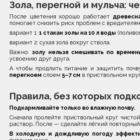
Зола, перегной и мульча: 
После цветения хорошо работает
древесн
помогает снизить риск проблем с вредителям
вариант 1:
1 стакан золы на 10 л воды
(поливом
вариант 2: сухая зола вокруг ствола.
Важно:
золу нельзя смешивать по времен
усвоению друг друга.
А чтобы продлить питание и защитить почв
перегноем
слоем
5–7 см
в приствольном круг
Правила, без которых подк
Подкармливайте только во влажную почву.
Сначала пролейте приствольный круг чисто
раствор. После — сделайте лёгкий повторный
В холодную и дождливую погоду эффект