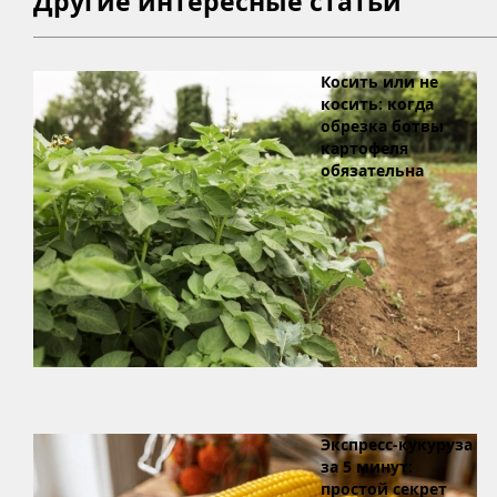
Другие интересные статьи
Косить или не
косить: когда
обрезка ботвы
картофеля
обязательна
Экспресс-кукуруза
за 5 минут:
простой секрет