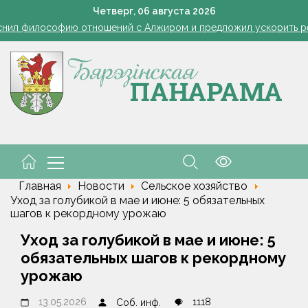
Ребенок провалился в канализационный колодец в Столинско
Четверг,
06
августа
2026
снил философию отношений с Алжиром и предложил ускорить р
а рабочем месте. Обязательные правила для работодателей нап
Семинар-совещание по охране труда профсоюза работник
Косить или не косить: когда обрезка ботвы картофеля обяз
Ребенок провалился в канализационный колодец в Столинско
снил философию отношений с Алжиром и предложил ускорить р
а рабочем месте. Обязательные правила для работодателей нап
Главная
Новости
Сельское хозяйство
Уход за голубикой в мае и июне: 5 обязательных
шагов к рекордному урожаю
Уход за голубикой в мае и июне: 5
обязательных шагов к рекордному
урожаю
13.05.2026
1118
Соб. инф.