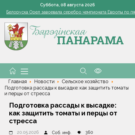
101 год — целая эпоха!
Суббота,
08
августа
2026
Белоруска Орел завоевала серебро чемпионата Европы по п
В Белыничском районе погиб мотоциклист после столкновения
В Жорновке проходит турслёт сотрудников ГКСЭ
Есть комбайнеры-тысячники в «Здравушка-Агро»
101 год — целая эпоха!
Белоруска Орел завоевала серебро чемпионата Европы по п
В Белыничском районе погиб мотоциклист после столкновения
Главная
Новости
Сельское хозяйство
Подготовка рассады к высадке: как защитить томаты
и перцы от стресса
Подготовка рассады к высадке:
как защитить томаты и перцы от
стресса
20.05.2026
360
Соб. инф.