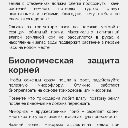
земля в стаканчиках должна слегка подсохнуть. Ткани
растений немного потеряют тургор, станут
пластичными и гибкими, благодаря чему стебли не
сломаются в дороге.
​Однако за три-четыре часа до посадки устройте
сеянцам обильный полив. Максимально напитанный
влагой земляной ком не рассыплется в руках, а
накопленный запас воды поддержит растение в первые
часы на новом месте.
​Биологическая защита
корней
​Чтобы саженцы сразу пошли в рост, задействуйте
полезную микрофлору. Отлично работают
биопрепараты на основе триходермы или микоризы.
Помните, что триходерма любит влагу, поэтому земля
после ее внесения не должна пересыхать.
​Микориза – дружественный гриб – заселяет корни,
многократно увеличивая их всасывающую поверхность.
Важный нюанс: микориза эффективна только при