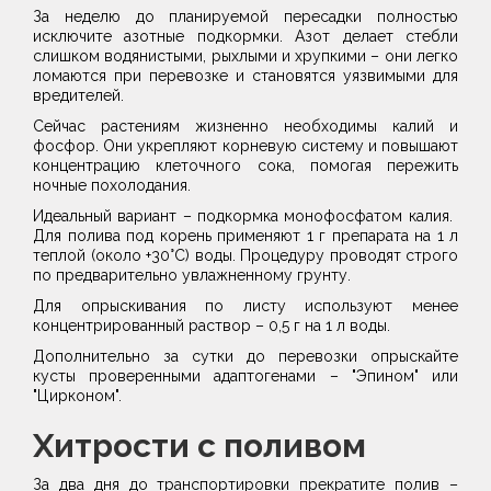
​За неделю до планируемой пересадки полностью
исключите азотные подкормки. Азот делает стебли
слишком водянистыми, рыхлыми и хрупкими – они легко
ломаются при перевозке и становятся уязвимыми для
вредителей.
​Сейчас растениям жизненно необходимы калий и
фосфор. Они укрепляют корневую систему и повышают
концентрацию клеточного сока, помогая пережить
ночные похолодания.
Идеальный вариант – подкормка монофосфатом калия. ​
Для полива под корень применяют 1 г препарата на 1 л
теплой (около +30°C) воды. Процедуру проводят строго
по предварительно увлажненному грунту.
​Для опрыскивания по листу используют менее
концентрированный раствор – 0,5 г на 1 л воды.
​Дополнительно за сутки до перевозки опрыскайте
кусты проверенными адаптогенами – "Эпином" или
"Цирконом".
Хитрости с поливом
​За два дня до транспортировки прекратите полив –