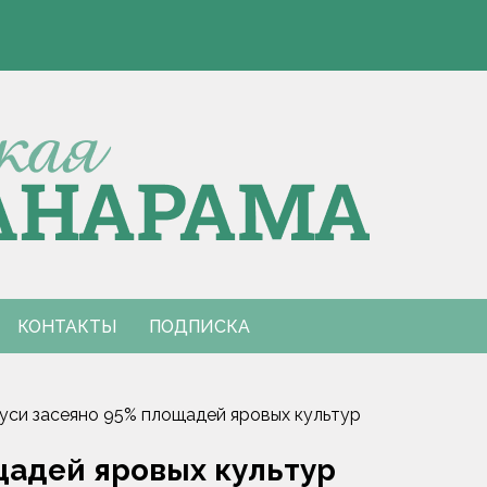
Э
 Европы по пятиборью
е столкновения с КАМАЗом
Э
 Европы по пятиборью
е столкновения с КАМАЗом
КОНТАКТЫ
ПОДПИСКА
уси засеяно 95% площадей яровых культур
щадей яровых культур