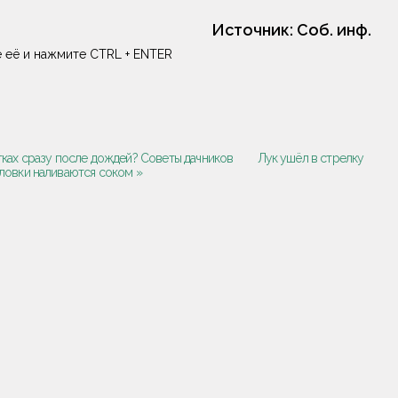
Источник:
Соб. инф.
 её и нажмите CTRL + ENTER
тках сразу после дождей? Советы дачников
Лук ушёл в стрелку
головки наливаются соком »