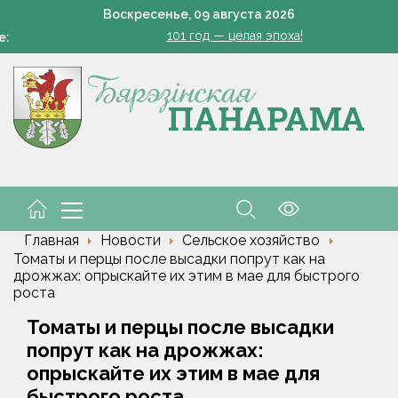
Есть комбайнеры-тысячники в «Здравушка-Агро»
Воскресенье,
09
августа
2026
101 год — целая эпоха!
е:
Белоруска Орел завоевала серебро чемпионата Европы по п
Всего 1 грамм на ведро — и пустоцветов как не бывал
В Жорновке проходит турслёт сотрудников ГКСЭ
Есть комбайнеры-тысячники в «Здравушка-Агро»
101 год — целая эпоха!
Белоруска Орел завоевала серебро чемпионата Европы по п
Главная
Новости
Сельское хозяйство
Томаты и перцы после высадки попрут как на
дрожжах: опрыскайте их этим в мае для быстрого
роста
Томаты и перцы после высадки
попрут как на дрожжах:
опрыскайте их этим в мае для
быстрого роста