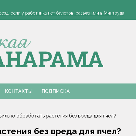
зд, если у работника нет билетов, разъяснили в Минтруда
а работников АПК
офеля обязательна
 в Столинском районе
зд, если у работника нет билетов, разъяснили в Минтруда
а работников АПК
офеля обязательна
 в Столинском районе
КОНТАКТЫ
ПОДПИСКА
вильно обработать растения без вреда для пчел?
стения без вреда для пчел?