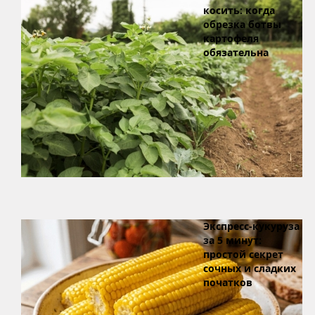
косить: когда
обрезка ботвы
картофеля
обязательна
Экспресс-кукуруза
за 5 минут:
простой секрет
сочных и сладких
початков