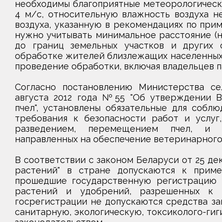
необходимы благоприятные метеорологически
4 м/с, относительную влажность воздуха н
воздуха, указанную в рекомендациях по при
нужно учитывать минимальное расстояние (н
до границ земельных участков и других 
обработке жителей близлежащих населенных 
проведение обработки, включая владельцев па
Согласно постановлению Министерства сел
августа 2012 года №55 "Об утверждении В
пчел", установлены обязательные для собл
требования к безопасности работ и услуг
разведением, перемещением пчел, и п
направленных на обеспечение ветеринарного 
В соответствии с законом Беларуси от 25 де
растений" в стране допускаются к приме
прошедшие государственную регистрацию 
растений и удобрений, разрешенных к 
госрегистрации не допускаются средства з
санитарную, экологическую, токсиколого-гиг