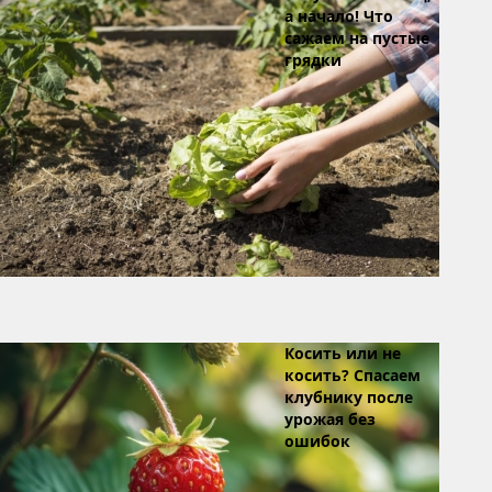
а начало! Что
сажаем на пустые
грядки
Косить или не
косить? Спасаем
клубнику после
урожая без
ошибок