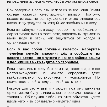
направлении из леса нужно, чтобы оно оказалось слева.
При задержке в лесу свыше часа из-за вращения Земли
солнце кажется сместившимся вправо. Поэтому,
выходя из леса по солнцу, дополнительно отклонитесь
влево на 15 градусов за каждый час пребывания в лесу.
Если вы заблудились в лесу, первое, что необходимо –
сориентироваться на местности, определить, где можно
найти воду и огонь, как защититься от холода и
организовать ночлег.
Если у вас собой сотовый телефон, наберите
телефон службы спасения 101 и сообщите, из
какого населенного пункта и какого района вошли
в лес, опишите что видите по сторонам.
Если оказались в лесу без компаса, телефона, а свое
местонахождение не можете определить даже
приблизительно, остановитесь и успокойтесь. По
возможности пейте воду и двигайтесь к цели.
Главное для вас – выйти к людям, поэтому важными
ориентирами будут линии электропередачи, просеки и
тропинки. Обнаружив любой из этих объектов, идите
вдоль него, и вы обязательно найдете людей.