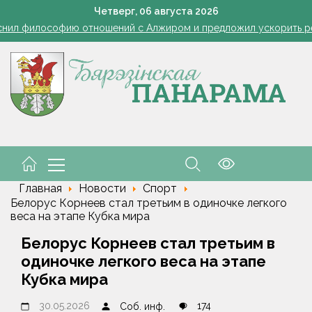
Ребенок провалился в канализационный колодец в Столинско
Четверг,
06
августа
2026
снил философию отношений с Алжиром и предложил ускорить р
а рабочем месте. Обязательные правила для работодателей нап
Семинар-совещание по охране труда профсоюза работник
Косить или не косить: когда обрезка ботвы картофеля обяз
Ребенок провалился в канализационный колодец в Столинско
снил философию отношений с Алжиром и предложил ускорить р
а рабочем месте. Обязательные правила для работодателей нап
Главная
Новости
Спорт
Белорус Корнеев стал третьим в одиночке легкого
веса на этапе Кубка мира
Белорус Корнеев стал третьим в
одиночке легкого веса на этапе
Кубка мира
30.05.2026
174
Соб. инф.