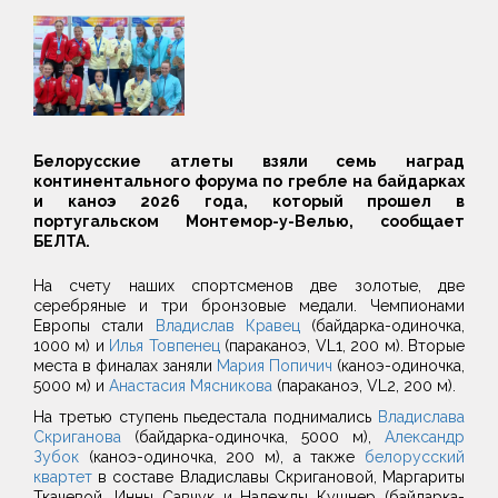
Белорусские атлеты взяли семь наград
континентального форума по гребле на байдарках
и каноэ 2026 года, который прошел в
португальском Монтемор-у-Велью, сообщает
БЕЛТА.
На счету наших спортсменов две золотые, две
серебряные и три бронзовые медали. Чемпионами
Европы стали
Владислав Кравец
(байдарка-одиночка,
1000 м) и
Илья Товпенец
(параканоэ, VL1, 200 м). Вторые
места в финалах заняли
Мария Попичич
(каноэ-одиночка,
5000 м) и
Анастасия Мясникова
(параканоэ, VL2, 200 м).
На третью ступень пьедестала поднимались
Владислава
Скриганова
(байдарка-одиночка, 5000 м),
Александр
Зубок
(каноэ-одиночка, 200 м), а также
белорусский
квартет
в составе Владиславы Скригановой, Маргариты
Ткачевой, Инны Савчук и Надежды Кушнер (байдарка-