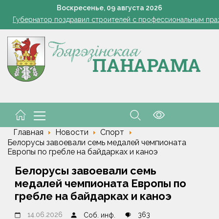
азером, а розацеа обострилась? Врач объяснила, почему усилила
Воскресенье,
09
августа
2026
Губернатор поздравил строителей с профессиональным пра
В Пинском районе бесправник сбил мопед, его водитель в ре
Огород без простоев: превращаем чесночную грядку в фабри
 жара ушла, но лето не спешит прощаться. Рябов рассказал о пог
азером, а розацеа обострилась? Врач объяснила, почему усилила
Губернатор поздравил строителей с профессиональным пра
В Пинском районе бесправник сбил мопед, его водитель в ре
Главная
Новости
Спорт
Белорусы завоевали семь медалей чемпионата
Европы по гребле на байдарках и каноэ
Белорусы завоевали семь
медалей чемпионата Европы по
гребле на байдарках и каноэ
14.06.2026
363
Соб. инф.