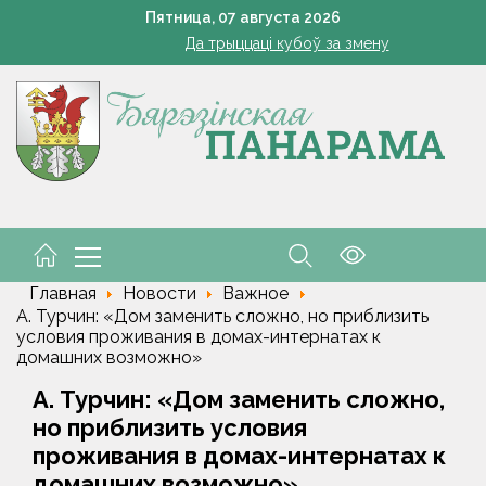
Познай свой край. Как в Беларуси развивают внутренний 
Пятница,
07
августа
2026
Да трыццаці кубоў за змену
Марковские – одно сердце на всех
кашенко поручил вернуть в севооборот все поля Минской облас
Устранение последствий стихии – на контроле губернат
Познай свой край. Как в Беларуси развивают внутренний 
Да трыццаці кубоў за змену
Марковские – одно сердце на всех
Главная
Новости
Важное
А. Турчин: «Дом заменить сложно, но приблизить
условия проживания в домах-интернатах к
домашних возможно»
А. Турчин: «Дом заменить сложно,
но приблизить условия
проживания в домах-интернатах к
домашних возможно»