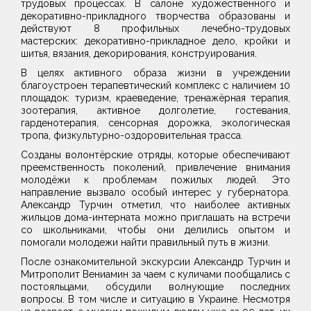
трудовых процессах. В салоне художественного и
декоративно-прикладного творчества образованы и
действуют 8 профильных лечебно-трудовых
мастерских: декоративно-прикладное дело, кройки и
шитья, вязания, декорирования, конструирования.
В целях активного образа жизни в учреждении
благоустроен терапевтический комплекс с наличием 10
площадок: туризм, краеведение, тренажёрная терапия,
зоотерапия, активное долголетие, гостевания,
гарденотерапия, сенсорная дорожка, экологическая
тропа, физкультурно-оздоровительная трасса.
Созданы волонтёрские отряды, которые обеспечивают
преемственность поколений, привлечение внимания
молодёжи к проблемам пожилых людей. Это
направление вызвало особый интерес у губернатора.
Александр Турчин отметил, что наиболее активных
жильцов дома-интерната можно приглашать на встречи
со школьниками, чтобы они делились опытом и
помогали молодежи найти правильный путь в жизни.
После ознакомительной экскурсии Александр Турчин и
Митрополит Вениамин за чаем с куличами пообщались с
постояльцами, обсудили волнующие последних
вопросы. В том числе и ситуацию в Украине. Несмотря