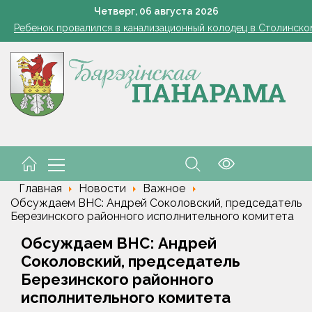
Косить или не косить: когда обрезка ботвы картофеля обяз
Четверг,
06
августа
2026
Ребенок провалился в канализационный колодец в Столинско
снил философию отношений с Алжиром и предложил ускорить р
командировочные расходы на проезд, если у работника нет биле
Семинар-совещание по охране труда профсоюза работник
Косить или не косить: когда обрезка ботвы картофеля обяз
Ребенок провалился в канализационный колодец в Столинско
снил философию отношений с Алжиром и предложил ускорить р
Главная
Новости
Важное
Обсуждаем ВНС: Андрей Соколовский, председатель
Березинского районного исполнительного комитета
Обсуждаем ВНС: Андрей
Соколовский, председатель
Березинского районного
исполнительного комитета