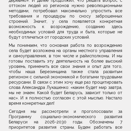
деревню». И далее продолжил, что решать вопрос с
оттоком людей из регионов нужно революционными
методами, потребовал максимально упростить все
требования и процедуры по сносу заброшенных
строений. Значит, у села появляется конкретная
возможность к возрождению, созданию здесь
необходимых условий для труда и быта, которые не
будут отличаться от городских условий.
Мы понимаем, что основная работа по возрождению
села будет возложена на органы местного управления
и самоуправления, в том числе и райисполкомы. И мы
готовы поставить эту деятельность на более высокий
уровень, применить все свои знания и опыт для того,
чтобы наша Березинщина также стала развитым
регионом с сильной экономикой и богатыми трудовыми
ресурсами. В связи с этим хочу еще раз процитировать
слова Александра Лукашенко: «каким будет мир завтра,
мы не знаем. Какой будет Беларусь, зависит только от
нас». И я полностью согласен с этой мыслью. Настало
время конкретных дел!
Сегодня мы рассмотрели и проголосовали за
Программу социально-экономического развития
Беларуси на 2026-2030 годы. Обозначены 7
приоритетов развития страны. Будем работать все