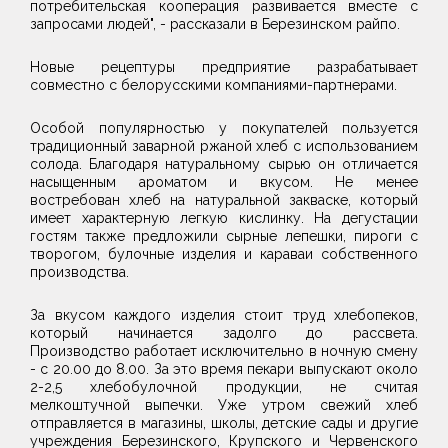
потребительская кооперация развивается вместе с
запросами людей", - рассказали в Березинском райпо.
Новые рецептуры предприятие разрабатывает
совместно с белорусскими компаниями-партнерами.
Особой популярностью у покупателей пользуется
традиционный заварной ржаной хлеб с использованием
солода. Благодаря натуральному сырью он отличается
насыщенным ароматом и вкусом. Не менее
востребован хлеб на натуральной закваске, который
имеет характерную легкую кислинку. На дегустации
гостям также предложили сырные лепешки, пироги с
творогом, булочные изделия и караваи собственного
производства.
За вкусом каждого изделия стоит труд хлебопеков,
который начинается задолго до рассвета.
Производство работает исключительно в ночную смену
- с 20.00 до 8.00. За это время пекари выпускают около
2-2,5 хлебобулочной продукции, не считая
мелкоштучной выпечки. Уже утром свежий хлеб
отправляется в магазины, школы, детские сады и другие
учреждения Березинского, Крупского и Червенского