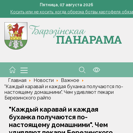
Семинар-совещание по охране труда профсоюза работник
Пятница,
07
августа
2026
Косить или не косить: когда обрезка ботвы картофеля обяз
Помидоры без банок и кипятка: экспресс-закуску делаем прям
Включаем фары и продолжаем жать
командировочные расходы на проезд, если у работника нет биле
Семинар-совещание по охране труда профсоюза работник
Косить или не косить: когда обрезка ботвы картофеля обяз
Главная
Новости
Важное
"Каждый каравай и каждая буханка получаются по-
настоящему домашними". Чем удивляют пекари
Березинского райпо
"Каждый каравай и каждая
буханка получаются по-
настоящему домашними". Чем
удивляют пекари Березинского