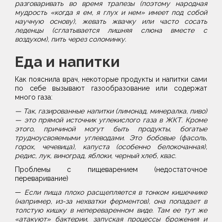
разговаривать во время трапезы (поэтому народная
мудрость «когда я ем, я глух и нем» имеет под собой
научную основу), жевать жвачку или часто сосать
леденцы (сглатывается лишняя слюна вместе с
воздухом), пить через соломинку.
Еда и напитки
Как пояснила врач, некоторые продукты и напитки сами
по себе вызывают газообразование или содержат
много газа:
— Так, газированные напитки (лимонад, минералка, пиво)
— это прямой источник углекислого газа в ЖКТ. Кроме
этого, причиной могут быть продукты, богатые
трудноусвояемыми углеводами. Это бобовые (фасоль,
горох, чечевица), капуста (особенно белокочанная),
редис, лук, виноград, яблоки, черный хлеб, квас.
Проблемы с пищеварением (недостаточное
переваривание)
—
Если пища плохо расщепляется в тонком кишечнике
(например, из-за нехватки ферментов), она попадает в
толстую кишку в непереваренном виде. Там ее тут же
«атакуют» бактерии, запуская процессы брожения и