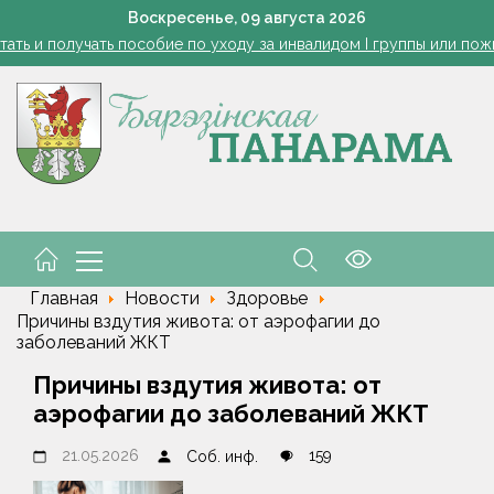
В МВД разъяснили нюансы выдачи паспортов несовершенн
Воскресенье,
09
августа
2026
ать и получать пособие по уходу за инвалидом I группы или по
 - 2026". Огромный бутерброд с томатами, шоу парашютистов и
Губернатор поздравил строителей с профессиональным пра
В Пинском районе бесправник сбил мопед, его водитель в ре
В МВД разъяснили нюансы выдачи паспортов несовершенн
ать и получать пособие по уходу за инвалидом I группы или по
 - 2026". Огромный бутерброд с томатами, шоу парашютистов и
Главная
Новости
Здоровье
Причины вздутия живота: от аэрофагии до
заболеваний ЖКТ
Причины вздутия живота: от
аэрофагии до заболеваний ЖКТ
21.05.2026
159
Соб. инф.