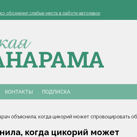
- я борюсь за деревню
ко обозначил слабые места в работе автолавок
инах на селе: "Просрочка и тухлятина!"
и 14 машин по всей стране - МЧС
здравили работников ПМК-182
- я борюсь за деревню
ко обозначил слабые места в работе автолавок
инах на селе: "Просрочка и тухлятина!"
и 14 машин по всей стране - МЧС
здравили работников ПМК-182
КОНТАКТЫ
ПОДПИСКА
 врач объяснила, когда цикорий может спровоцировать о
снила, когда цикорий может