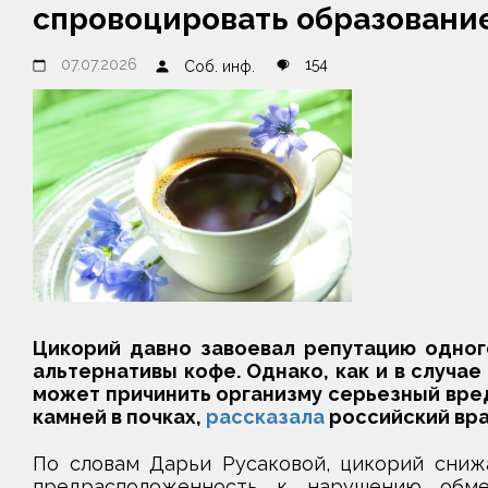
спровоцировать образование
07.07.2026
154
Соб. инф.
Цикорий давно завоевал репутацию одног
альтернативы кофе. Однако, как и в случае
может причинить организму серьезный вред
камней в почках,
рассказала
российский вра
По словам Дарьи Русаковой, цикорий сниж
предрасположенность к нарушению обме