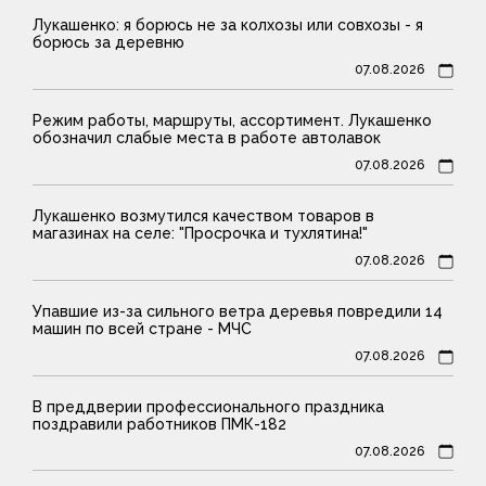
Лукашенко: я борюсь не за колхозы или совхозы - я
борюсь за деревню
07.08.2026
Режим работы, маршруты, ассортимент. Лукашенко
обозначил слабые места в работе автолавок
07.08.2026
Лукашенко возмутился качеством товаров в
магазинах на селе: "Просрочка и тухлятина!"
07.08.2026
Упавшие из-за сильного ветра деревья повредили 14
машин по всей стране - МЧС
07.08.2026
В преддверии профессионального праздника
поздравили работников ПМК-182
07.08.2026