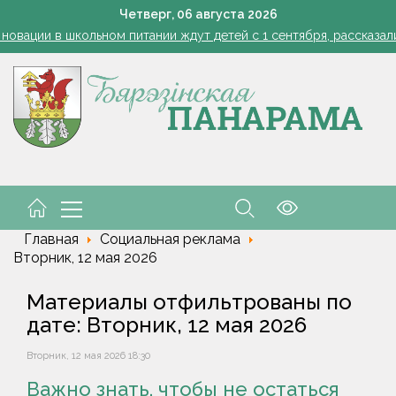
Добро пожаловать в команду, молодые медики!
Четверг,
06
августа
2026
 новации в школьном питании ждут детей с 1 сентября, рассказал
Жатва-2026 в Березинском районе. День за днём
 Беларуси обнулены экспортные пошлины на сжиженные углевод
Четырехтонный обломок ракеты SpaceX врезался в Лу
Добро пожаловать в команду, молодые медики!
 новации в школьном питании ждут детей с 1 сентября, рассказал
Жатва-2026 в Березинском районе. День за днём
 Беларуси обнулены экспортные пошлины на сжиженные углевод
Четырехтонный обломок ракеты SpaceX врезался в Лу
Главная
Социальная реклама
Вторник, 12 мая 2026
Материалы отфильтрованы по
дате: Вторник, 12 мая 2026
Вторник, 12 мая 2026 18:30
Важно знать, чтобы не остаться