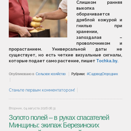
Слишком ранняя
выкопка
оборачивается
дряблой кожурой и
гнилью при
хранении,
запоздалая –
проволочником и
прорастанием. Универсальной даты не
существует, но есть четкие визуальные сигналы,
которые подает само растение, пишет
Tochka.by.
Опубликовано в
Сельское хозяйство
Рубрики:
СадоводОгородник
Станьте первым комментатором!
Вторник, 04 августа 2026 08:31
Золото полей – в руках спасателей
Минщины: экипаж Березинских