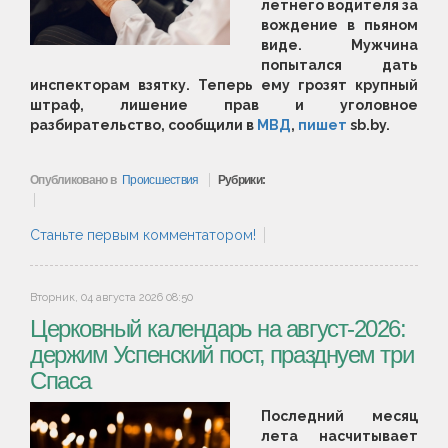
летнего водителя за
вождение в пьяном
виде. Мужчина
попытался дать
инспекторам взятку. Теперь ему грозят крупный
штраф, лишение прав и уголовное
разбирательство, сообщили в
МВД
,
п
ишет
sb.by.
Опубликовано в
Происшествия
Рубрики:
Станьте первым комментатором!
Вторник, 04 августа 2026 08:50
Церковный календарь на август-2026:
держим Успенский пост, празднуем три
Спаса
Последний месяц
лета насчитывает