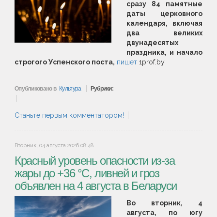
сразу 84 памятные
даты церковного
календаря, включая
два великих
двунадесятых
праздника, и начало
строгого Успенского поста,
пишет
1prof.by
Опубликовано в
Культура
Рубрики:
Станьте первым комментатором!
Вторник, 04 августа 2026 08:48
Красный уровень опасности из-за
жары до +36 °С, ливней и гроз
объявлен на 4 августа в Беларуси
Во вторник, 4
августа, по югу