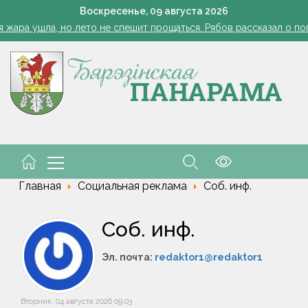
Огород без простоев: превращаем чесночную грядку в фабри
Воскресенье,
09
августа
2026
 жара ушла, но лето не спешит прощаться. Рябов рассказал о пог
азером, а розацеа обострилась? Врач объяснила, почему усилила
Губернатор поздравил строителей с профессиональным пра
В Пинском районе бесправник сбил мопед, его водитель в ре
Огород без простоев: превращаем чесночную грядку в фабри
 жара ушла, но лето не спешит прощаться. Рябов рассказал о пог
азером, а розацеа обострилась? Врач объяснила, почему усилила
Губернатор поздравил строителей с профессиональным пра
В Пинском районе бесправник сбил мопед, его водитель в ре
Главная
Социальная реклама
Соб. инф.
Соб. инф.
Эл. почта:
redaktor1@redaktor1
Вторник, 04 августа 2026 09:03