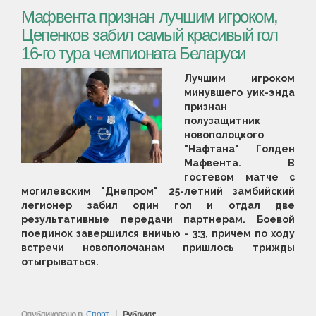
Мафвента признан лучшим игроком,
Цепенков забил самый красивый гол
16-го тура чемпионата Беларуси
Лучшим игроком
минувшего уик-энда
признан
полузащитник
новополоцкого
"Нафтана" Голден
Мафвента. В
гостевом матче с
могилевским "Днепром" 25-летний замбийский
легионер забил один гол и отдал две
результативные передачи партнерам. Боевой
поединок завершился вничью - 3:3, причем по ходу
встречи новополочанам пришлось трижды
отыгрываться.
Опубликовано в
Спорт
Рубрики: