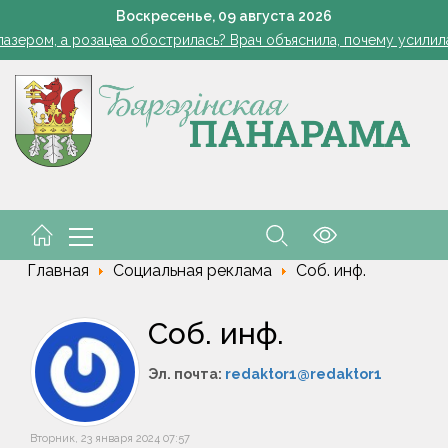
 жара ушла, но лето не спешит прощаться. Рябов рассказал о пог
Воскресенье,
09
августа
2026
азером, а розацеа обострилась? Врач объяснила, почему усилила
Губернатор поздравил строителей с профессиональным пра
В Пинском районе бесправник сбил мопед, его водитель в ре
В МВД разъяснили нюансы выдачи паспортов несовершенн
 жара ушла, но лето не спешит прощаться. Рябов рассказал о пог
азером, а розацеа обострилась? Врач объяснила, почему усилила
Губернатор поздравил строителей с профессиональным пра
В Пинском районе бесправник сбил мопед, его водитель в ре
В МВД разъяснили нюансы выдачи паспортов несовершенн
Главная
Социальная реклама
Соб. инф.
Соб. инф.
Эл. почта:
redaktor1@redaktor1
Вторник, 23 января 2024 07:57