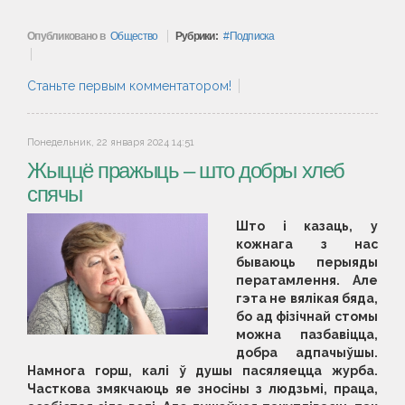
Опубликовано в
Общество
Рубрики:
Подписка
Станьте первым комментатором!
Понедельник, 22 января 2024 14:51
Жыццё пражыць – што добры хлеб
спячы
Што і казаць, у
кожнага з нас
бываюць перыяды
ператамлення. Але
гэта не вялікая бяда,
бо ад фізічнай стомы
можна пазбавіцца,
добра адпачыўшы.
Намнога горш, калі ў душы пасяляецца журба.
Часткова змякчаюць яе зносіны з людзьмі, праца,