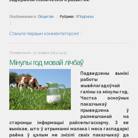
Опубликовано в
Общество
Рубрики:
Подписка
Станьте первым комментатором!
Понедельник, 22 января 2024 14:45
Мінулы год мовай лічбаў
Падведзены вынікі
работы
жывёлагадоўчай
галіны за мінулы год.
Частка асноўных
паказчыкаў
прыведзена ў
размешчанай на
старонцы інфармацыі райсельгасхарчу. З яе
вынікае, што ў атрыманні малака і мяса гаспадаркі
раёна ў цэлым не знізілі сваіх паказчыкаў да