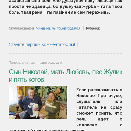
асабістая сіла волі. Але душэўная пакутлівасць так
проста не здаецца, бо душэўная журба – гэта твой
боль, твая рана, і ты павінен яе сам перажыць.
Опубликовано в
Минщина, мы тобой гордимся
Рубрики:
Станьте первым комментатором!
Понедельник, 22 января 2024 14:49
Сын Николай, мать Любовь, пес Жулик
и пять котов
Если рассказывать о
Николае Протачуке,
слушатель или
читатель не сразу
сможет понять, что
речь идет о
человеке с
задержкой психического развития.