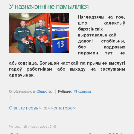
У назначэнні не памыліліся
Нягледзячы на тое,
што калектыў
бярэзінскіх
выратавальнікаў
даволі стабільны,
без кадравых
перамен тут не
абыходзіцца. Большай часткай па прычыне выслугі
гадоў работнікам або выхаду на заслужаны
адпачынак.
Опубликовано в
Общество
Рубрики:
Подписка
Станьте первым комментатором!
Четверг, 18 января 2024 16:56