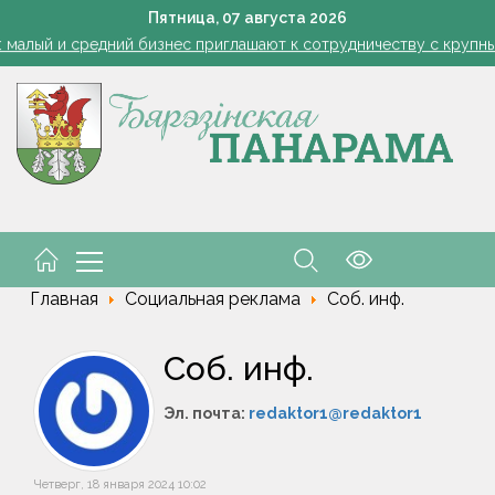
1 стакан в ведро — тля и плодожорка бегут: Августовская защ
Пятница,
07
августа
2026
: малый и средний бизнес приглашают к сотрудничеству с круп
Лукашенко: я борюсь не за колхозы или совхозы - я борюсь з
оты, маршруты, ассортимент. Лукашенко обозначил слабые мест
енко возмутился качеством товаров в магазинах на селе: "Просро
1 стакан в ведро — тля и плодожорка бегут: Августовская защ
: малый и средний бизнес приглашают к сотрудничеству с круп
Лукашенко: я борюсь не за колхозы или совхозы - я борюсь з
оты, маршруты, ассортимент. Лукашенко обозначил слабые мест
енко возмутился качеством товаров в магазинах на селе: "Просро
Главная
Социальная реклама
Соб. инф.
Соб. инф.
Эл. почта:
redaktor1@redaktor1
Четверг, 18 января 2024 10:02