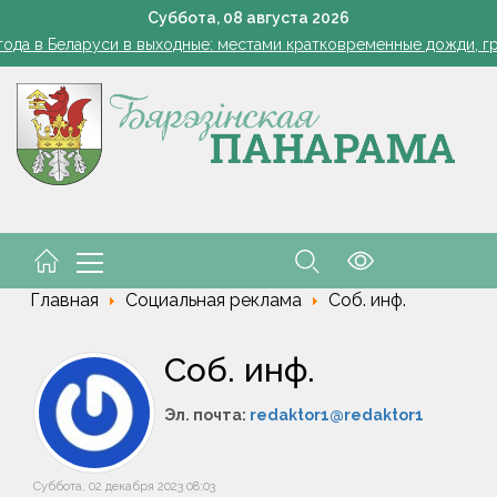
Одна ночь - и грядки чистые: ловушка для слизней из яичных
Суббота,
08
августа
2026
ода в Беларуси в выходные: местами кратковременные дожди, гро
Как часто нужно измерять сахар в крови, рассказала дие
 и рыцарский турнир. В Малорите проведут фестиваль "Са спадчы
орусские школьники завоевали серебро и бронзу на олимпиаде 
Одна ночь - и грядки чистые: ловушка для слизней из яичных
ода в Беларуси в выходные: местами кратковременные дожди, гро
Как часто нужно измерять сахар в крови, рассказала дие
 и рыцарский турнир. В Малорите проведут фестиваль "Са спадчы
орусские школьники завоевали серебро и бронзу на олимпиаде 
Главная
Социальная реклама
Соб. инф.
Соб. инф.
Эл. почта:
redaktor1@redaktor1
Суббота, 02 декабря 2023 08:03