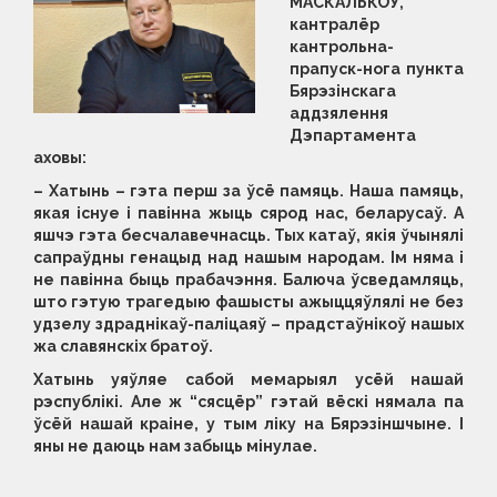
МАСКАЛЬКОЎ,
кантралёр
кантрольна-
прапуск-нога пункта
Бярэзінскага
аддзялення
Дэпартамента
аховы:
– Хатынь – гэта перш за ўсё памяць. Наша памяць,
якая існуе і павінна жыць сярод нас, беларусаў. А
яшчэ гэта бесчалавечнасць. Тых катаў, якія ўчынялі
сапраўдны генацыд над нашым народам. Ім няма і
не павінна быць прабачэння. Балюча ўсведамляць,
што гэтую трагедыю фашысты ажыццяўлялі не без
удзелу здраднікаў-паліцаяў – прадстаўнікоў нашых
жа славянскіх братоў.
Хатынь уяўляе сабой мемарыял усёй нашай
рэспублікі. Але ж “сясцёр” гэтай вёскі нямала па
ўсёй нашай краіне, у тым ліку на Бярэзіншчыне. І
яны не даюць нам забыць мінулае.