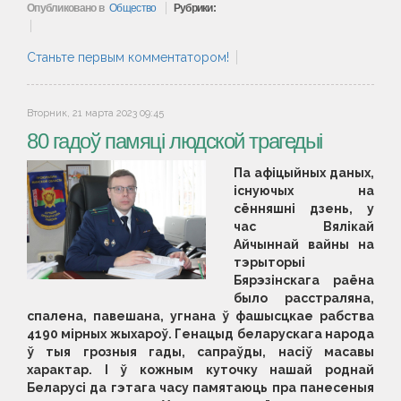
Опубликовано в
Общество
Рубрики:
Станьте первым комментатором!
Вторник, 21 марта 2023 09:45
80 гадоў памяці людской трагедыі
Па афіцыйных даных,
існуючых на
сённяшні дзень, у
час Вялікай
Айчыннай вайны на
тэрыторыі
Бярэзінскага раёна
было расстраляна,
спалена, павешана, угнана ў фашысцкае рабства
4190 мірных жыхароў. Генацыд беларускага народа
ў тыя грозныя гады, сапраўды, насіў масавы
характар. І ў кожным куточку нашай роднай
Беларусі да гэтага часу памятаюць пра панесеныя