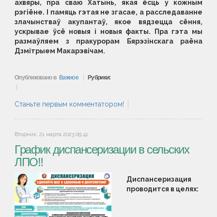
ахвяры, пра сваю Хатынь, якая ёсць у кожным
рэгіёне. І памяць гэтая не згасае, а расследаванне
злачынстваў акупантаў, якое вядзецца сёння,
ускрывае ўсё новыя і новыя факты. Пра гэта мы
размаўляем з пракурорам Бярэзінскага раёна
Дзмітрыем Макарэвічам.
Опубликовано в
Важное
Рубрики:
Станьте первым комментатором!
Вторник, 21 марта 2023 09:41
График диспансеризации в сельских
ЛПО‼️
Диспансеризация
проводится в целях: