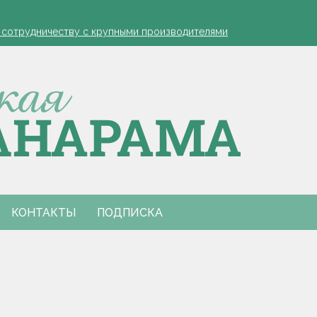
устовская защита яблонь
к сотрудничеству с крупными производителями
- я борюсь за деревню
ко обозначил слабые места в работе автолавок
инах на селе: "Просрочка и тухлятина!"
устовская защита яблонь
к сотрудничеству с крупными производителями
- я борюсь за деревню
ко обозначил слабые места в работе автолавок
инах на селе: "Просрочка и тухлятина!"
КОНТАКТЫ
ПОДПИСКА