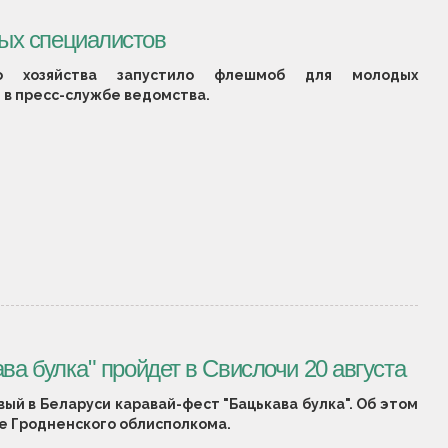
ых специалистов
го хозяйства запустило флешмоб для молодых
 в пресс-службе ведомства.
а булка" пройдет в Свислочи 20 августа
ый в Беларуси каравай-фест "Бацькава булка". Об этом
е Гродненского облисполкома.