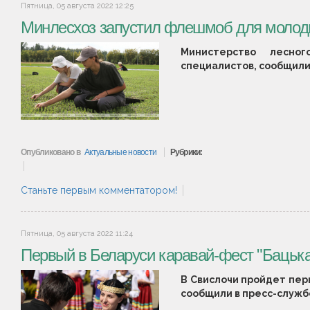
Пятница, 05 августа 2022 12:25
Минлесхоз запустил флешмоб для молод
Министерство лесно
специалистов, сообщили
Опубликовано в
Актуальные новости
Рубрики:
Станьте первым комментатором!
Пятница, 05 августа 2022 11:24
Первый в Беларуси каравай-фест "Бацькав
В Свислочи пройдет перв
сообщили в пресс-служб